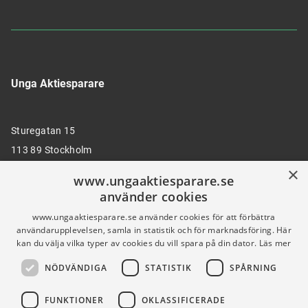
Unga Aktiesparare
Sturegatan 15
113 89 Stockholm
×
www.ungaaktiesparare.se
använder cookies
08 30 00 35
www.ungaaktiesparare.se använder cookies för att förbättra
användarupplevelsen, samla in statistik och för marknadsföring. Här
kan du välja vilka typer av cookies du vill spara på din dator.
Läs mer
info@ungaaktiesparare.se
NÖDVÄNDIGA
STATISTIK
SPÅRNING
Följ oss gärna på sociala medier
FUNKTIONER
OKLASSIFICERADE