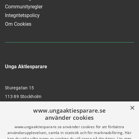
Communityregler
Integritetspolicy
Om Cookies
Unga Aktiesparare
Sturegatan 15
113 89 Stockholm
×
www.ungaaktiesparare.se
använder cookies
08 30 00 35
www.ungaaktiesparare.se använder cookies för att förbättra
användarupplevelsen, samla in statistik och för marknadsföring. Här
kan du välja vilka typer av cookies du vill spara på din dator.
Läs mer