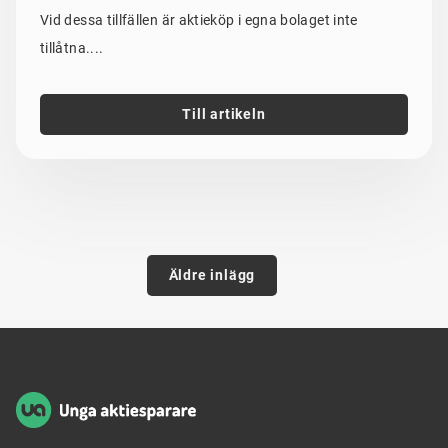
Vid dessa tillfällen är aktieköp i egna bolaget inte
tillåtna....
Till artikeln
Inläggsnavigering
Äldre inlägg
Sidfot