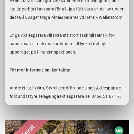
Aktiesparare som gör verksamheten så meningsfull, och
jag är oerhört tacksam för allt jag fått vara en del av under
dessa år, säger Unga Aktiesparares vd Henrik Wallerström
Unga Aktiesparare vill rikta ett stort tack till Henrik för
hans insatser och önskar honom all lycka i det nya
uppdraget på Finansinspektionen.
För mer information, kontakta:
André Netzén Örn, Styrelseordförande Unga Aktiesparare
forbundsstyrelsen@ungaaktiesparare.se, 076-651 67 17.