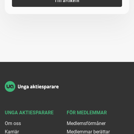
Till artikeln
Sidfot
UNGA AKTIESPARARE
FÖR MEDLEMMAR
Om oss
Medlemsförmåner
Karriär
Medlemmar berättar