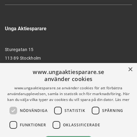
Unga Aktiesparare
Sturegatan 15
113 89 Stockholm
×
www.ungaaktiesparare.se
använder cookies
08 30 00 35
www.ungaaktiesparare.se använder cookies för att förbättra
användarupplevelsen, samla in statistik och för marknadsföring. Här
kan du välja vilka typer av cookies du vill spara på din dator.
Läs mer
info@ungaaktiesparare.se
NÖDVÄNDIGA
STATISTIK
SPÅRNING
Följ oss gärna på sociala medier
FUNKTIONER
OKLASSIFICERADE