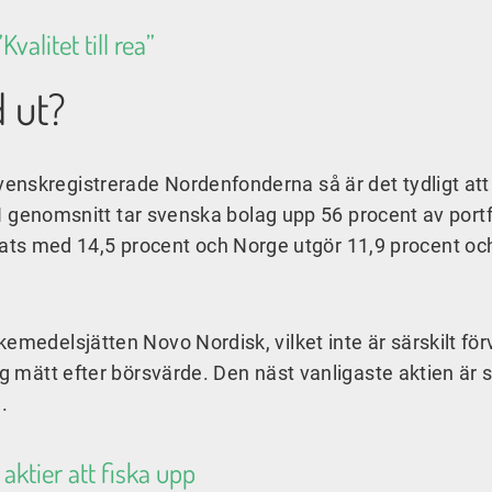
valitet till rea”
 ut?
enskregistrerade Nordenfonderna så är det tydligt att
na. I genomsnitt tar svenska bolag upp 56 procent av portf
s med 14,5 procent och Norge utgör 11,9 procent oc
emedelsjätten Novo Nordisk, vilket inte är särskilt fö
tag mätt efter börsvärde. Den näst vanligaste aktien är
.
aktier att fiska upp