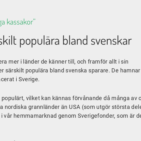
iga kassakor”
skilt populära bland svenskar
 mer i länder de känner till, och framför allt i sin
 särskilt populära bland svenska sparare. De hamnar 
acerat i Sverige.
t populärt, vilket kan kännas förvånande då många av 
̊ra nordiska grannländer än USA (som utgör största del
t i vår hemmamarknad genom Sverigefonder, som är de