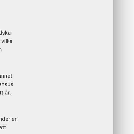
ndska
 vilka
m
annet
sensus
 år,
under en
att