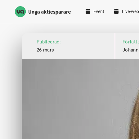
Event
Live-web
Unga Aktiesparare
Hoppa till innehåll
Publicerad:
Författ
26 mars
Johann