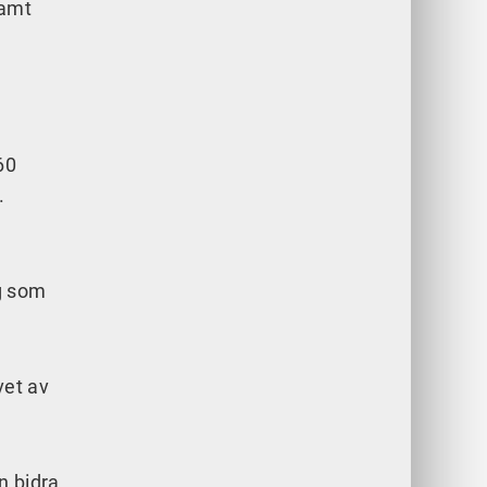
samt
60
.
e
̈g som
vet av
n bidra