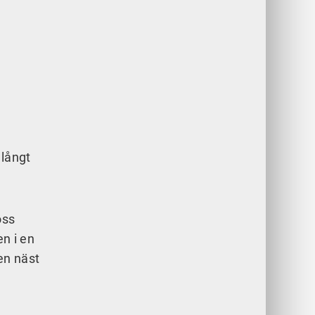
långt
oss
en i en
n näst