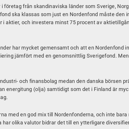
 i företag från skandinaviska länder som Sverige, Norg
nfond ska klassas som just en Nordenfond måste den i
r i aktier, och investera minst 75 procent av aktietillgå
 länder har mycket gemensamt och att en Nordenfond i
fiering jämfört med en genomsnittlig Sverigefond. Men s
ustri- och finansbolag medan den danska börsen pra
dan energitung (olja) samtidigt som det i Finland är myc
lag.
erna med en god mix till Nordenfonderna, och inte bara 
 har olika valutor bidrar det till en ytterligare diversifie