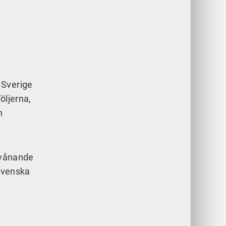
 Sverige
öljerna,
h
rvånande
 svenska