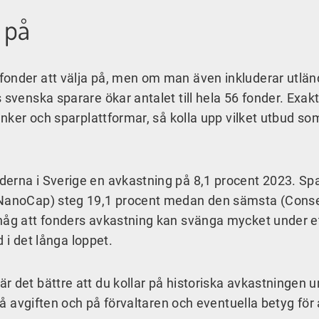
 på
nder att välja på, men om man även inkluderar utlä
s svenska sparare ökar antalet till hela 56 fonder. Exakt
banker och sparplattformar, så kolla upp vilket utbud so
erna i Sverige en avkastning på 8,1 procent 2023. Sp
bo NanoCap) steg 19,1 procent medan den sämsta (Con
håg att fonders avkastning kan svänga mycket under ett
od i det långa loppet.
r det bättre att du kollar på historiska avkastningen 
på avgiften och på förvaltaren och eventuella betyg för 