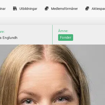
inar
Utbildningar
Medlemsförmåner
Aktiespa
Ämne:
are:
Fonder
a Englundh