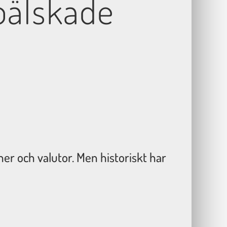
 oälskade
her och valutor. Men historiskt har