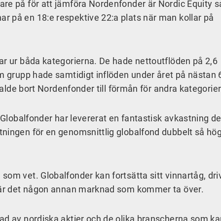
re på för att jämföra Nordenfonder är Nordic Equity 
på en 18:e respektive 22:a plats när man kollar på
r ur båda kategorierna. De hade nettoutflöden på 2,6
 grupp hade samtidigt inflöden under året på nästan 
 valde bort Nordenfonder till förmån för andra kategorier
. Globalfonder har levererat en fantastisk avkastning d
ningen för en genomsnittlig globalfond dubbelt så ho
om vet. Globalfonder kan fortsätta sitt vinnartåg, dri
̊ är det någon annan marknad som kommer ta över.
rad av nordiska aktier och de olika branscherna som ka