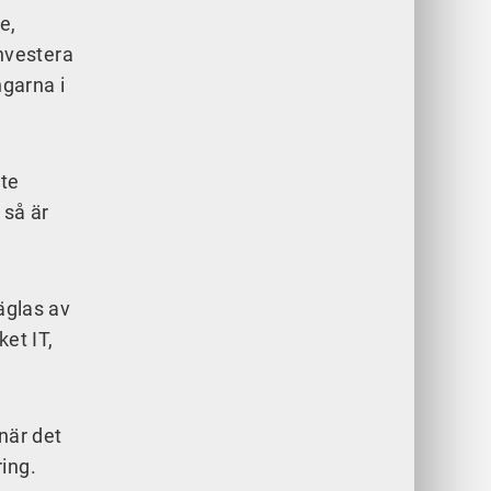
e,
nvestera
ngarna i
nte
å är
̈glas av
ket IT,
när det
ring.