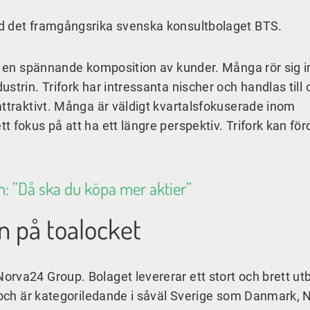
d det framgångsrika svenska konsultbolaget BTS.
ch en spännande komposition av kunder. Många rör sig 
strin. Trifork har intressanta nischer och handlas till
attraktivt. Många är väldigt kvartalsfokuserade inom
 fokus på att ha ett längre perspektiv. Trifork kan fö
en: ”Då ska du köpa mer aktier”
 på toalocket
rva24 Group. Bolaget levererar ett stort och brett ut
m och är kategoriledande i såväl Sverige som Danmark, 