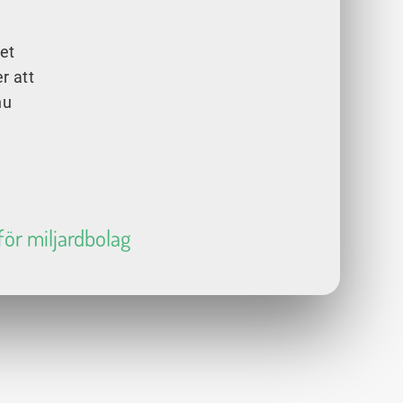
et
r att
nu
ör miljardbolag