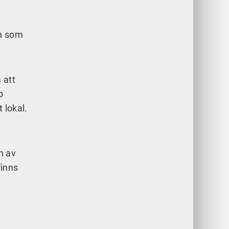
en som
 att
p
 lokal.
n av
finns