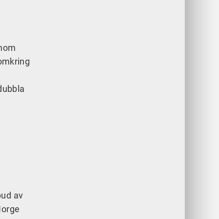
inom
 omkring
rdubbla
bud av
Norge