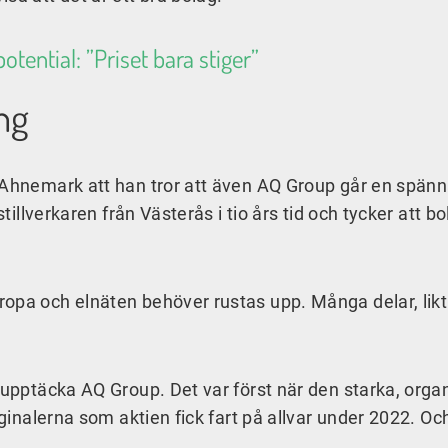
tential: ”Priset bara stiger”
ing
r Ahnemark att han tror att även AQ Group går en spän
stillverkaren från Västerås i tio års tid och tycker att b
ropa och elnäten behöver rustas upp. Många delar, lik
 upptäcka AQ Group. Det var först när den starka, orga
rginalerna som aktien fick fart på allvar under 2022. Oc