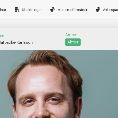
inar
Utbildningar
Medlemsförmåner
Aktiespa
Ämne:
are:
Aktier
latbacke-Karlsson