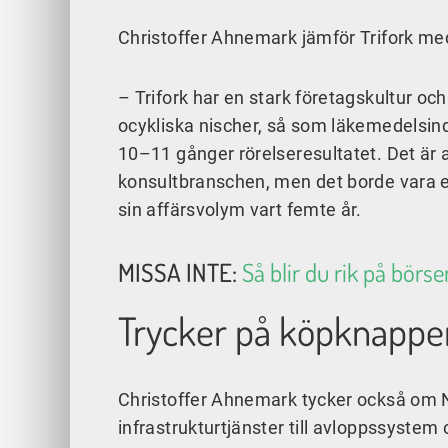
Christoffer Ahnemark jämför Trifork me
– Trifork har en stark företagskultur o
ocykliska nischer, så som läkemedelsindu
10–11 gånger rörelseresultatet. Det är 
konsultbranschen, men det borde vara ett
sin affärsvolym vart femte år.
MISSA INTE:
Så blir du rik på börs
Trycker på köpknappen
Christoffer Ahnemark tycker också om No
infrastrukturtjänster till avloppssyste