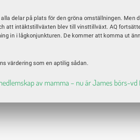
lla delar på plats för den gröna omställningen. Men d
att intäktstillväxten blev till vinsttillväxt. AQ fortsätte
ning in i lågkonjunkturen. De kommer att komma ut än
ns värdering som en aptilig sådan.
medlemskap av mamma – nu är James börs-vd f