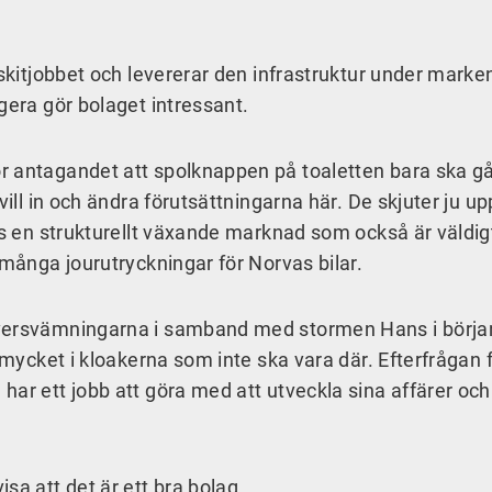
 skitjobbet och levererar den infrastruktur under mark
gera gör bolaget intressant.
r antagandet att spolknappen på toaletten bara ska gå
vill in och ändra förutsättningarna här. De skjuter ju up
ns en strukturellt växande marknad som också är väldigt
 många jourutryckningar för Norvas bilar.
översvämningarna i samband med stormen Hans i börja
d mycket i kloakerna som inte ska vara där. Efterfrågan 
har ett jobb att göra med att utveckla sina affärer och
sa att det är ett bra bolag.