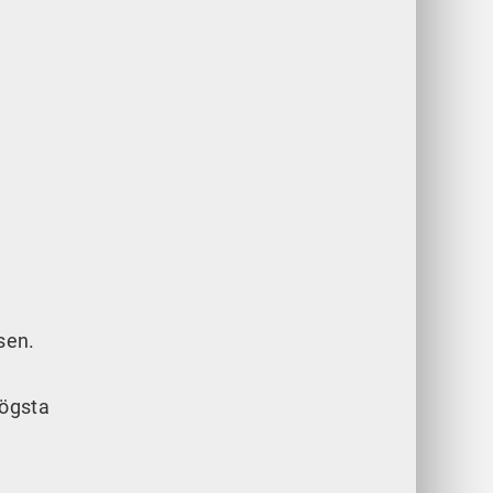
sen.
högsta