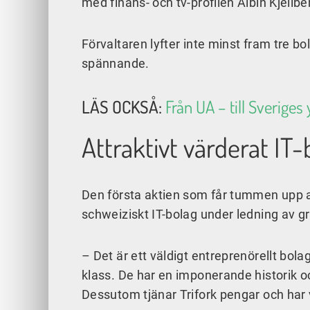
med finans- och tv-profilen Albin Kjellbe
Förvaltaren lyfter inte minst fram tre bo
spännande.
LÄS OCKSÅ:
Från UA – till Sverige
Attraktivt värderat IT
Den första aktien som får tummen upp av
schweiziskt IT-bolag under ledning av 
– Det är ett väldigt entreprenörellt bol
klass. De har en imponerande historik oc
Dessutom tjänar Trifork pengar och har v