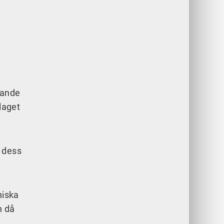
nande
olaget
t dess
niska
h då