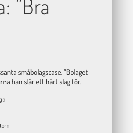
a: ”Bra
ssanta småbolagscase. ”Bolaget
a han slår ett hårt slag för.
igo
torn