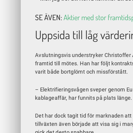
SE ÄVEN:
Aktier med stor framtidspo
Uppsida till låg värder
Avslutningsvis understryker Christoffe
framtid till mötes. Han har följt kontrakt
varit både bortglömt och missförstått.
– Elektrifieringsvågen sveper genom Eu
kablageaffär, har funnits på plats länge.
Det har dock tagit tid för marknaden att
tillväxten även började att visa sig i ma
gick det desto snabbare.