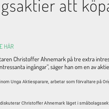
gsaktier att köp
E HÄR
taren Christoffer Ahnemark på tre extra intre
tressanta ingångar”, säger han om en av aktiern
 inom Unga Aktiesparare, arbetar som förvaltare på Or
 diskuterar Christoffer Ahnemark läget i småbolagssek