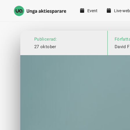
Event
Live-web
Unga Aktiesparare
Hoppa till innehåll
Publicerad:
Författ
27 oktober
David F