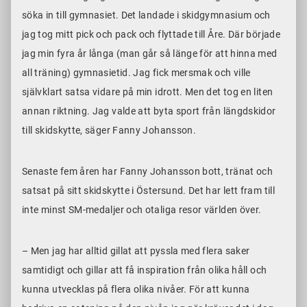
söka in till gymnasiet. Det landade i skidgymnasium och
jag tog mitt pick och pack och flyttade till Åre. Där började
jag min fyra år långa (man går så länge för att hinna med
all träning) gymnasietid. Jag fick mersmak och ville
självklart satsa vidare på min idrott. Men det tog en liten
annan riktning. Jag valde att byta sport från längdskidor
till skidskytte, säger Fanny Johansson.
Senaste fem åren har Fanny Johansson bott, tränat och
satsat på sitt skidskytte i Östersund. Det har lett fram till
inte minst SM-medaljer och otaliga resor världen över.
– Men jag har alltid gillat att pyssla med flera saker
samtidigt och gillar att få inspiration från olika håll och
kunna utvecklas på flera olika nivåer. För att kunna