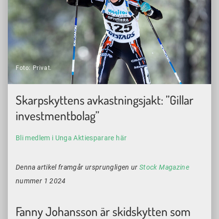
Foto: Privat.
Skarpskyttens avkastningsjakt: ”Gillar
investmentbolag”
Bli medlem i Unga Aktiesparare här
Denna artikel framgår ursprungligen ur
Stock Magazine
nummer 1 2024
Fanny Johansson är skidskytten som