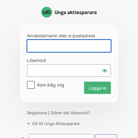
Logga
in
Användarnamn eller e-postadress
Lösenord
Kom ihåg mig
Registrera
|
Glömt ditt lösenord?
← Gå till Unga Aktiesparare