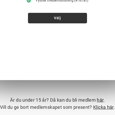
Fysisk medlemstidning (4 nr/år)
Välj
Är du under 15 år? Då kan du bli medlem
här
.
Vill du ge bort medlemskapet som present?
Klicka här