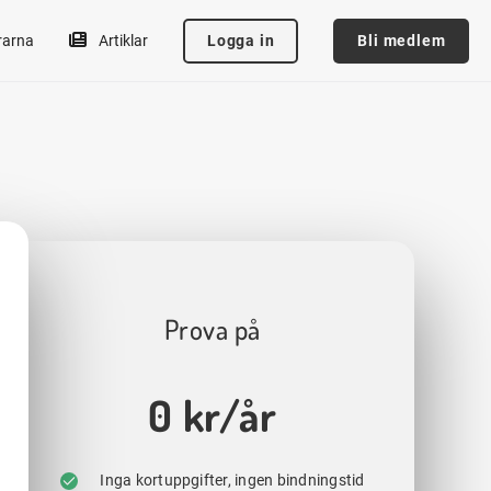
Logga in
Bli medlem
rarna
Artiklar
Prova på
0 kr/år
Inga kortuppgifter, ingen bindningstid