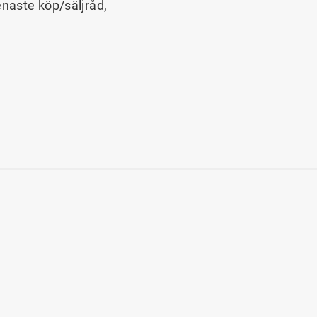
enaste köp/säljråd,