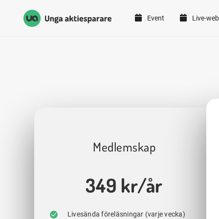
Event
Live-web
Unga Aktiesparare
Hoppa till innehåll
Medlemskap
349 kr/år
Livesända föreläsningar (varje vecka)