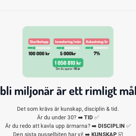
 bli
miljonär
är ett rimligt mål
Det som krävs är kunskap, disciplin & tid.
Är du under 30? ➡️
TID
✅
Är du redo att kavla upp ärmarna? ➡️
DISCIPLIN
✅
Den sista pusselbiten har vi! ➡️
KUNSKAP
☑️