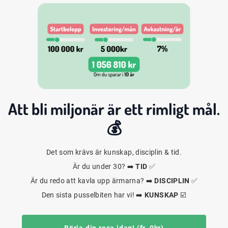
Att bli
miljonär
är ett rimligt mål.
💰
Det som krävs är kunskap, disciplin & tid.
Är du under 30? ➡️
TID
✅
Är du redo att kavla upp ärmarna? ➡️
DISCIPLIN
✅
Den sista pusselbiten har vi! ➡️
KUNSKAP
☑️