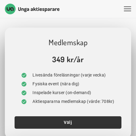
Unga Aktiesparare
Hoppa till innehåll
Medlemskap
349 kr/år
Livesända föreläsningar (varje vecka)
Fysiska event (nära dig)
Inspelade kurser (on-demand)
Aktiespararna medlemskap (värde: 708kr)
Välj