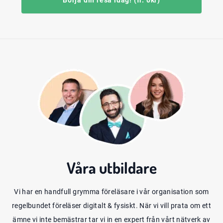
Börja din resa idag! (fr. 0kr)
Våra
utbildare
Vi har en handfull grymma föreläsare i vår organisation som
regelbundet föreläser digitalt & fysiskt. När vi vill prata om ett
ämne vi inte bemästrar tar vi in en expert från vårt nätverk av