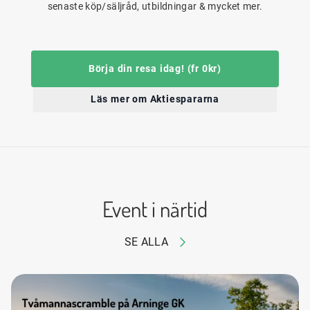
senaste köp/säljråd, utbildningar & mycket mer.
Börja din resa idag! (fr 0kr)
Läs mer om Aktiespararna
Event i närtid
SE ALLA