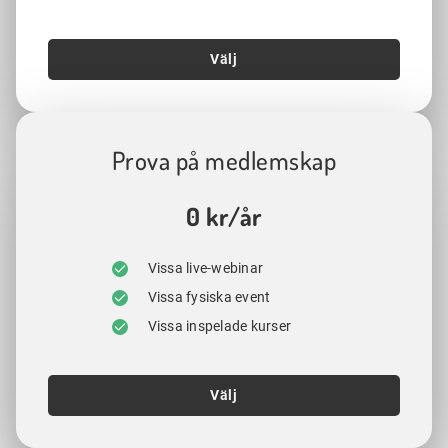
Välj
Prova på medlemskap
0 kr/år
Vissa live-webinar
Vissa fysiska event
Vissa inspelade kurser
Välj