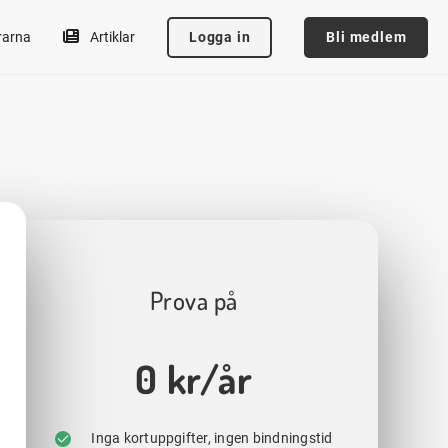
Logga in
Bli medlem
rarna
Artiklar
Prova på
0 kr/år
Inga kortuppgifter, ingen bindningstid