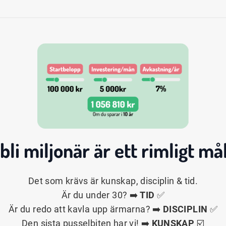
 bli
miljonär
är ett rimligt mål
Det som krävs är kunskap, disciplin & tid.
Är du under 30? ➡️
TID
✅
Är du redo att kavla upp ärmarna? ➡️
DISCIPLIN
✅
Den sista pusselbiten har vi! ➡️
KUNSKAP
☑️