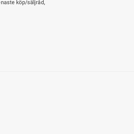
enaste köp/säljråd,