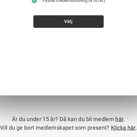
Fysisk medlemstidning (4 nr/år)
Välj
Är du under 15 år? Då kan du bli medlem
här
.
Vill du ge bort medlemskapet som present?
Klicka här