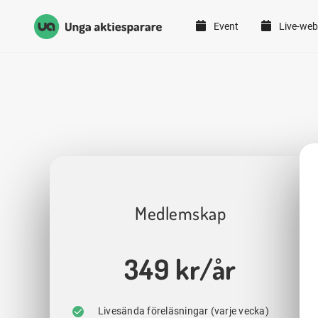
Event
Live-web
Unga Aktiesparare
Hoppa till innehåll
Medlemskap
349 kr/år
Livesända föreläsningar (varje vecka)