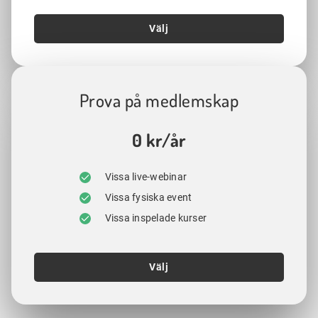
Välj
Prova på medlemskap
0 kr/år
Vissa live-webinar
Vissa fysiska event
Vissa inspelade kurser
Välj