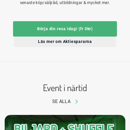
senaste köp/säljråd, utbildningar & mycket mer.
Börja din resa idag! (fr 0kr)
Läs mer om Aktiespararna
Event i närtid
SE ALLA