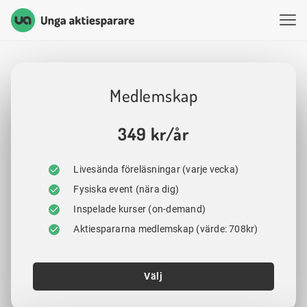
Unga Aktiesparare
Hoppa till innehåll
Medlemskap
349 kr/år
Livesända föreläsningar (varje vecka)
Fysiska event (nära dig)
Inspelade kurser (on-demand)
Aktiespararna medlemskap (värde: 708kr)
Välj