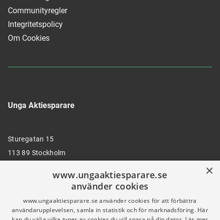
Communityregler
Integritetspolicy
Om Cookies
Unga Aktiesparare
Sturegatan 15
113 89 Stockholm
×
www.ungaaktiesparare.se
använder cookies
08 30 00 35
www.ungaaktiesparare.se använder cookies för att förbättra
användarupplevelsen, samla in statistik och för marknadsföring. Här
kan du välja vilka typer av cookies du vill spara på din dator.
Läs mer