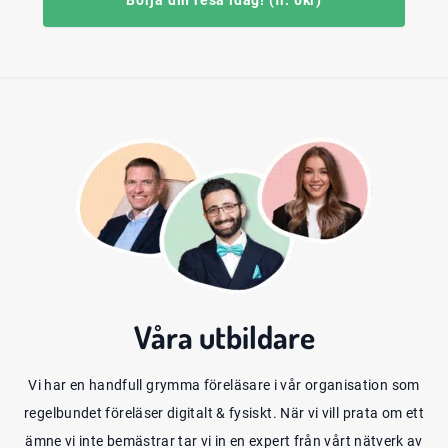
Börja din resa idag! (fr. 0kr)
Våra
utbildare
Vi har en handfull grymma föreläsare i vår organisation som
regelbundet föreläser digitalt & fysiskt. När vi vill prata om ett
ämne vi inte bemästrar tar vi in en expert från vårt nätverk av