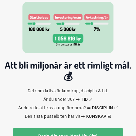
Att bli
miljonär
är ett rimligt mål.
💰
Det som krävs är kunskap, disciplin & tid.
Är du under 30? ➡️
TID
✅
Är du redo att kavla upp ärmarna? ➡️
DISCIPLIN
✅
Den sista pusselbiten har vi! ➡️
KUNSKAP
☑️