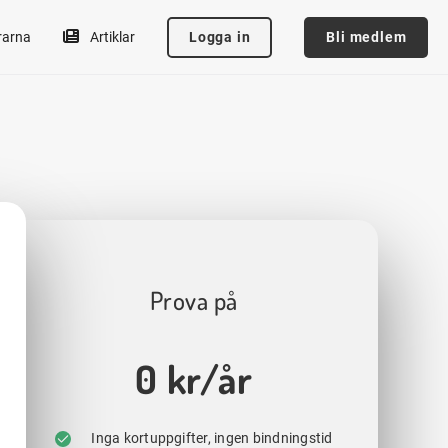
Logga in
Bli medlem
rarna
Artiklar
Prova på
0 kr/år
Inga kortuppgifter, ingen bindningstid