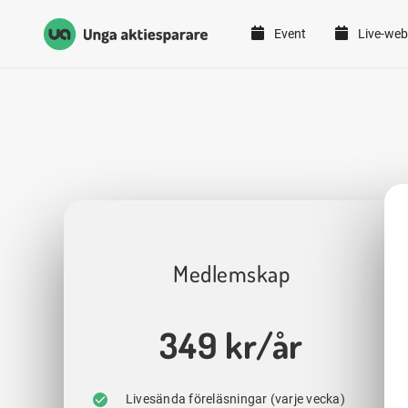
Event
Live-web
Unga Aktiesparare
Hoppa till innehåll
Medlemskap
349 kr/år
Livesända föreläsningar (varje vecka)