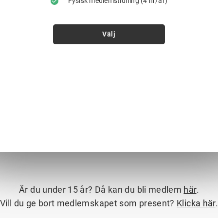
Fysisk medlemstidning (4 nr/år)
Välj
Är du under 15 år? Då kan du bli medlem
här
.
Vill du ge bort medlemskapet som present?
Klicka här