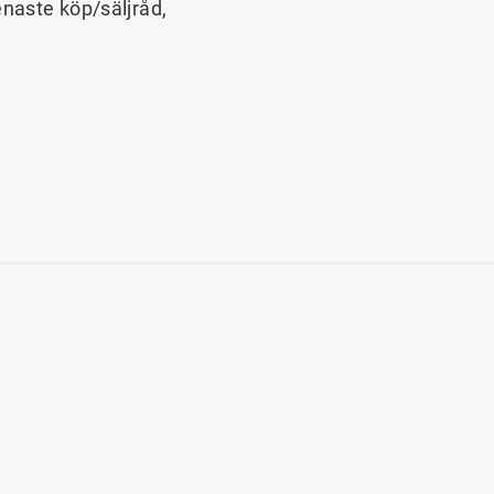
enaste köp/säljråd,