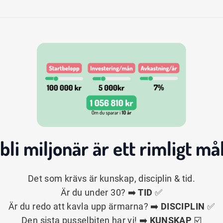
 bli
miljonär
är ett rimligt mål
Det som krävs är kunskap, disciplin & tid.
Är du under 30? ➡️
TID
✅
Är du redo att kavla upp ärmarna? ➡️
DISCIPLIN
✅
Den sista pusselbiten har vi! ➡️
KUNSKAP
☑️