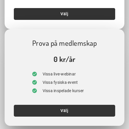
Välj
Prova på medlemskap
0 kr/år
Vissa live-webinar
Vissa fysiska event
Vissa inspelade kurser
Välj