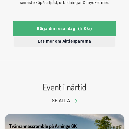
senaste köp/säljråd, utbildningar & mycket mer.
Börja din resa idag! (fr 0kr)
Läs mer om Aktiespararna
Event i närtid
SE ALLA