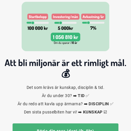
Att bli
miljonär
är ett rimligt mål.
💰
Det som krävs är kunskap, disciplin & tid.
Är du under 30? ➡️
TID
✅
Är du redo att kavla upp ärmarna? ➡️
DISCIPLIN
✅
Den sista pusselbiten har vi! ➡️
KUNSKAP
☑️