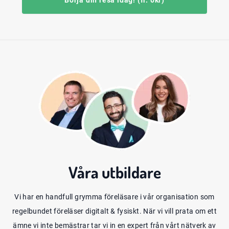
Börja din resa idag! (fr. 0kr)
Våra
utbildare
Vi har en handfull grymma föreläsare i vår organisation som
regelbundet föreläser digitalt & fysiskt. När vi vill prata om ett
ämne vi inte bemästrar tar vi in en expert från vårt nätverk av