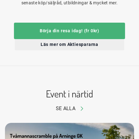
senaste köp/säljråd, utbildningar & mycket mer.
Börja din resa idag! (fr 0kr)
Läs mer om Aktiespararna
Event i närtid
SE ALLA