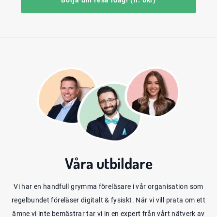
Börja din resa idag! (fr. 0kr)
Våra
utbildare
Vi har en handfull grymma föreläsare i vår organisation som
regelbundet föreläser digitalt & fysiskt. När vi vill prata om ett
ämne vi inte bemästrar tar vi in en expert från vårt nätverk av