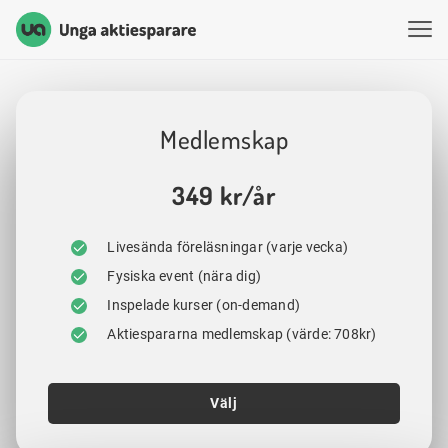
Unga Aktiesparare
Hoppa till innehåll
Medlemskap
349 kr/år
Livesända föreläsningar (varje vecka)
Fysiska event (nära dig)
Inspelade kurser (on-demand)
Aktiespararna medlemskap (värde: 708kr)
Välj