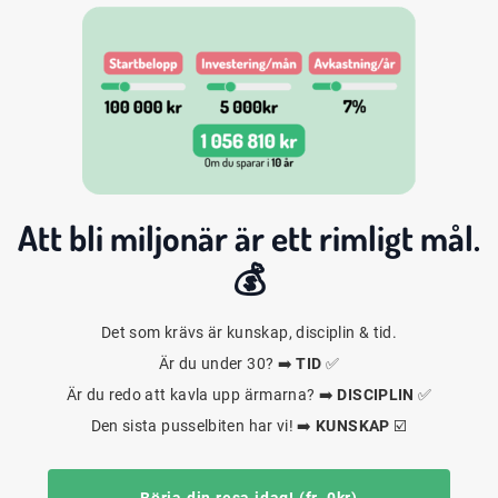
Att bli
miljonär
är ett rimligt mål.
💰
Det som krävs är kunskap, disciplin & tid.
Är du under 30? ➡️
TID
✅
Är du redo att kavla upp ärmarna? ➡️
DISCIPLIN
✅
Den sista pusselbiten har vi! ➡️
KUNSKAP
☑️