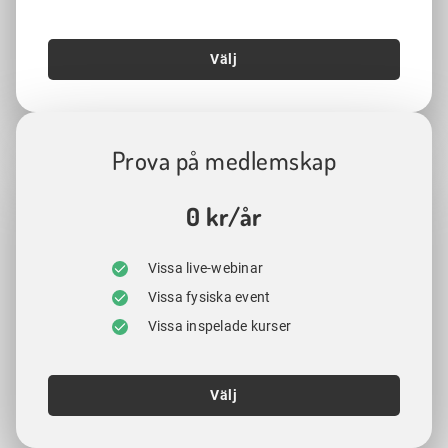
Välj
Prova på medlemskap
0 kr/år
Vissa live-webinar
Vissa fysiska event
Vissa inspelade kurser
Välj