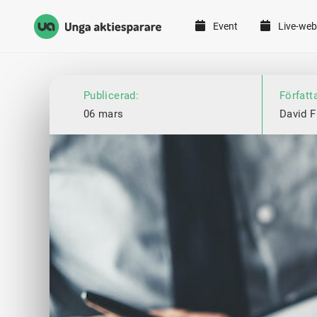
Event
Live-web
Unga Aktiesparare
Hoppa till innehåll
Publicerad:
Författ
06 mars
David F