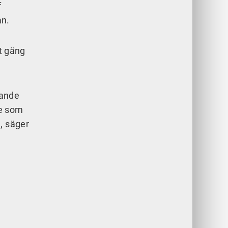
f
an.
tt gäng
gande
re som
, säger