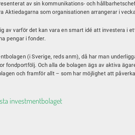
resenterat av sin kommunikations- och hållbarhetsche
ora Aktiedagarna som organisationen arrangerar i veck
g av varför det kan vara en smart idé att investera i e
ina pengar i fonder.
ntbolagen (i Sverige, reds anm), då har man underlig
tor fondportfölj. Och alla de bolagen ägs av aktiva äga
lagen och framför allt – som har möjlighet att påverka
sta investmentbolaget