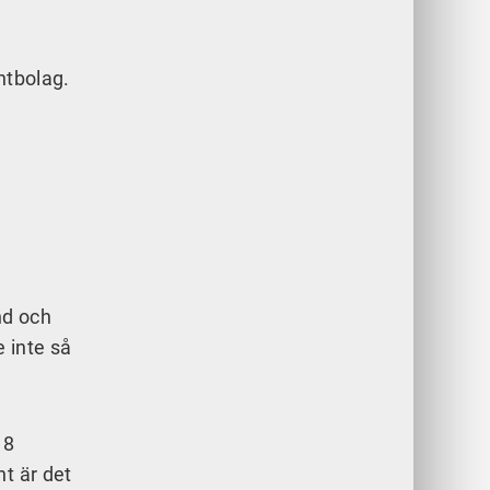
ntbolag.
nd och
 inte så
 8
t är det