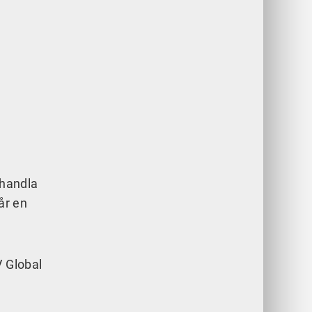
 handla
år en
V Global