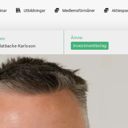
inar
Utbildningar
Medlemsförmåner
Aktiespa
Ämne:
are:
Investmentbolag
latbacke-Karlsson