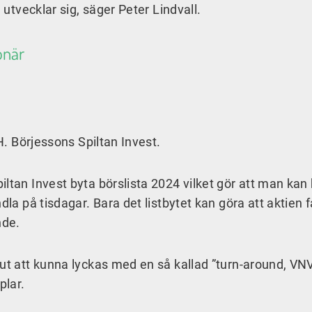
 utvecklar sig, säger Peter Lindvall.
onär
 H. Börjessons Spiltan Invest.
ltan Invest byta börslista 2024 vilket gör att man kan
dla på tisdagar. Bara det listbytet kan göra att aktien f
nde.
 ut att kunna lyckas med en så kallad ”turn-around, VN
lar.