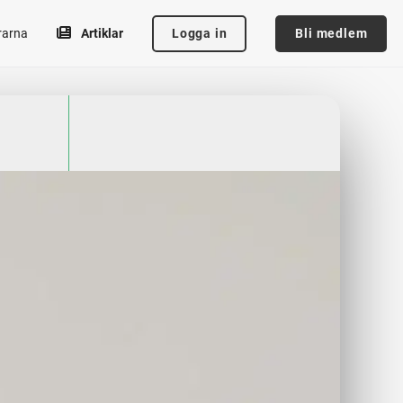
Logga in
Bli medlem
rarna
Artiklar