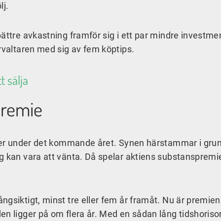
lj.
bättre avkastning framför sig i ett par mindre investme
örvaltaren med sig av fem köptips.
t sälja
premie
older under det kommande året. Synen härstammar i gru
g kan vara att vänta. Då spelar aktiens substanspremie
gsiktigt, minst tre eller fem år framåt. Nu är premien
en ligger på om flera år. Med en sådan lång tidshorison