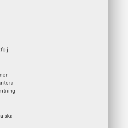
följ
 men
antera
ämtning
na ska