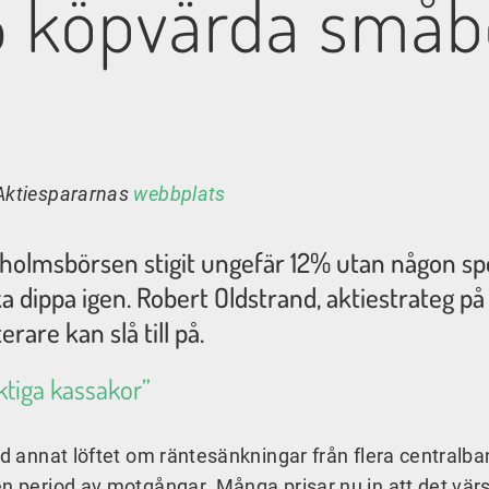
5 köpvärda småb
 Aktiespararnas
webbplats
holmsbörsen stigit ungefär 12% utan någon spe
a dippa igen. Robert Oldstrand, aktiestrateg på
rare kan slå till på.
ktiga kassakor”
nd annat löftet om räntesänkningar från flera centralba
en period av motgångar. Många prisar nu in att det vär