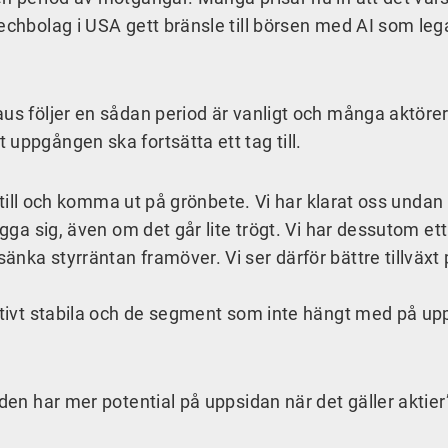
echbolag i USA gett bränsle till börsen med AI som leg
us följer en sådan period är vanligt och många aktörer
uppgången ska fortsätta ett tag till.
te till och komma ut på grönbete. Vi har klarat oss undan
ägga sig, även om det går lite trögt. Vi har dessutom ett
nka styrräntan framöver. Vi ser därför bättre tillväxt 
lativt stabila och de segment som inte hängt med på up
den har mer potential på uppsidan när det gäller aktier