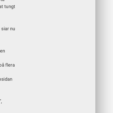
at tungt
 siar nu
 en
på flera
psidan
”,