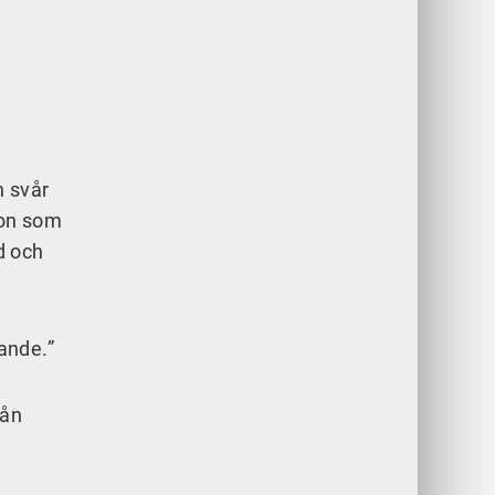
n svår
ion som
d och
ande.”
rån