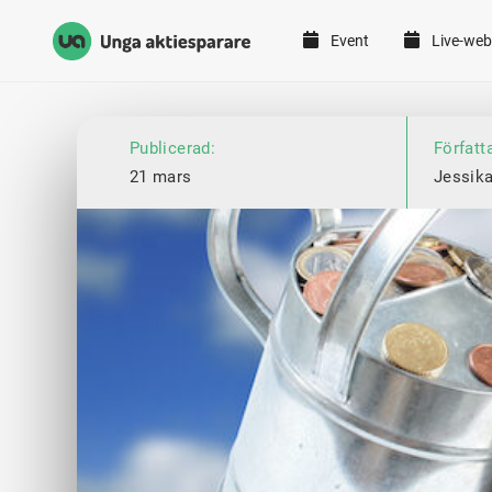
Event
Live-web
Unga Aktiesparare
Hoppa till innehåll
Publicerad:
Författ
21 mars
Jessik