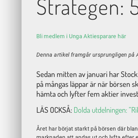
Strategen: 
Bli medlem i Unga Aktiesparare här
Denna artikel framgår ursprungligen på
Sedan mitten av januari har Stock
på mångas läppar är när börsen sk
hämta och lyfter fem aktier investe
LÄS OCKSÅ:
Dolda utdelningen: ”Ri
Året har börjat starkt på börsen där bla
marknaden att andas ut och lyfta efter 