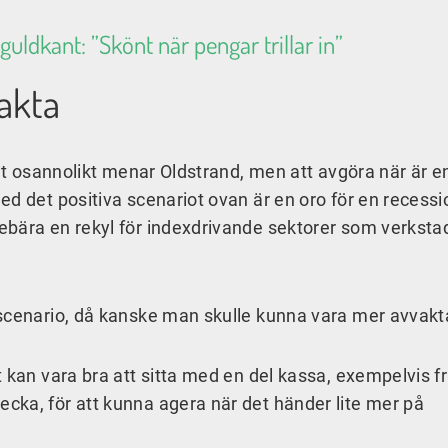
guldkant: ”Skönt när pengar trillar in”
akta
elt osannolikt menar Oldstrand, men att avgöra när är e
ed det positiva scenariot ovan är en oro för en recess
ebära en rekyl för indexdrivande sektorer som verksta
 scenario, då kanske man skulle kunna vara mer avvakt
 kan vara bra att sitta med en del kassa, exempelvis f
cka, för att kunna agera när det händer lite mer på