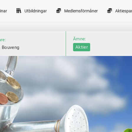
inar
Utbildningar
Medlemsförmåner
Aktiespa
Ämne:
are:
Aktier
a Bouveng