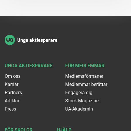
Sidfot
UNGA AKTIESPARARE
FÖR MEDLEMMAR
Om oss
Medlemsförmåner
Karriär
Medlemmar berättar
Partners
Engagera dig
Artiklar
Stock Magazine
Press
UA-Akademin
FÖR SKOLOR
HJÄLP