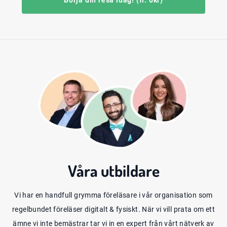
Börja din resa idag! (fr. 0kr)
Våra
utbildare
Vi har en handfull grymma föreläsare i vår organisation som
regelbundet föreläser digitalt & fysiskt. När vi vill prata om ett
ämne vi inte bemästrar tar vi in en expert från vårt nätverk av