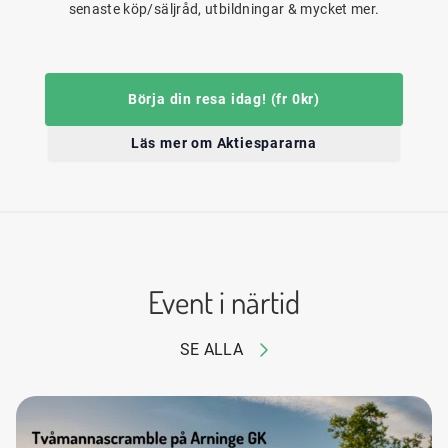
senaste köp/säljråd, utbildningar & mycket mer.
Börja din resa idag! (fr 0kr)
Läs mer om Aktiespararna
Event i närtid
SE ALLA