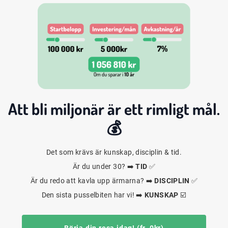
Att bli
miljonär
är ett rimligt mål.
💰
Det som krävs är kunskap, disciplin & tid.
Är du under 30? ➡️
TID
✅
Är du redo att kavla upp ärmarna? ➡️
DISCIPLIN
✅
Den sista pusselbiten har vi! ➡️
KUNSKAP
☑️