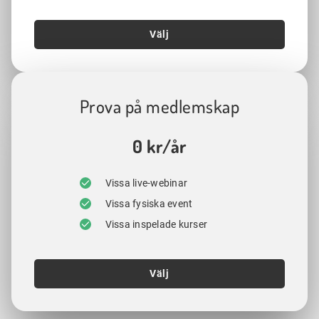
Välj
Prova på medlemskap
0 kr/år
Vissa live-webinar
Vissa fysiska event
Vissa inspelade kurser
Välj