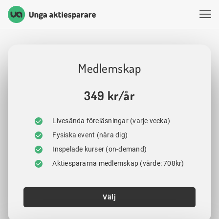
Unga Aktiesparare
Hoppa till innehåll
Medlemskap
349 kr/år
Livesända föreläsningar (varje vecka)
Fysiska event (nära dig)
Inspelade kurser (on-demand)
Aktiespararna medlemskap (värde: 708kr)
Välj