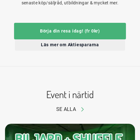
senaste köp/säljråd, utbildningar & mycket mer.
Börja din resa idag! (fr 0kr)
Läs mer om Aktiespararna
Event i närtid
SE ALLA