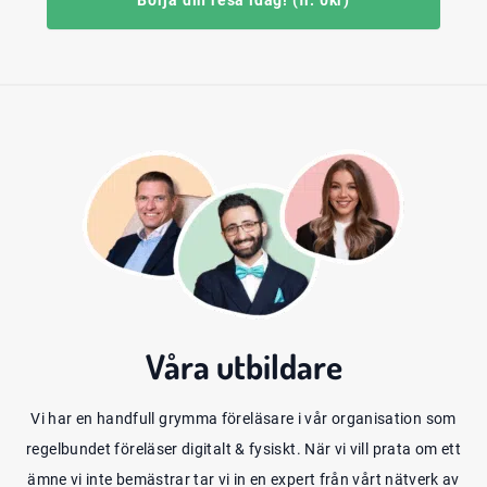
Börja din resa idag! (fr. 0kr)
Våra
utbildare
Vi har en handfull grymma föreläsare i vår organisation som
regelbundet föreläser digitalt & fysiskt. När vi vill prata om ett
ämne vi inte bemästrar tar vi in en expert från vårt nätverk av