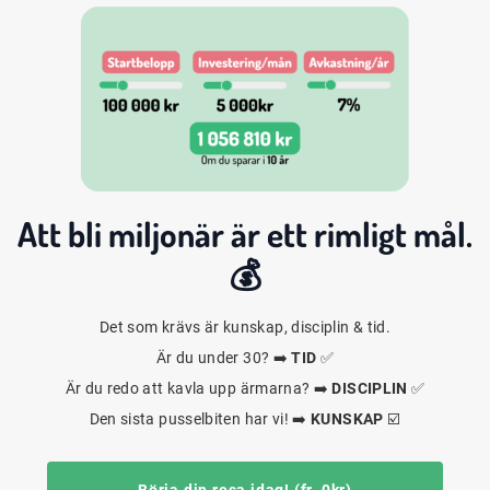
Att bli
miljonär
är ett rimligt mål.
💰
Det som krävs är kunskap, disciplin & tid.
Är du under 30? ➡️
TID
✅
Är du redo att kavla upp ärmarna? ➡️
DISCIPLIN
✅
Den sista pusselbiten har vi! ➡️
KUNSKAP
☑️