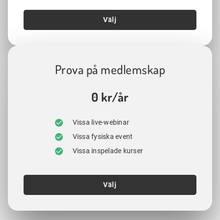
Välj
Prova på medlemskap
0 kr/år
Vissa live-webinar
Vissa fysiska event
Vissa inspelade kurser
Välj