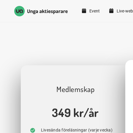
Event
Live-web
Unga Aktiesparare
Hoppa till innehåll
Medlemskap
349 kr/år
Livesända föreläsningar (varje vecka)