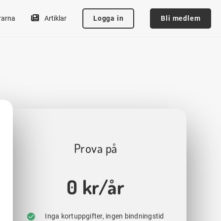
Logga in
Bli medlem
rarna
Artiklar
Prova på
0 kr/år
Inga kortuppgifter, ingen bindningstid