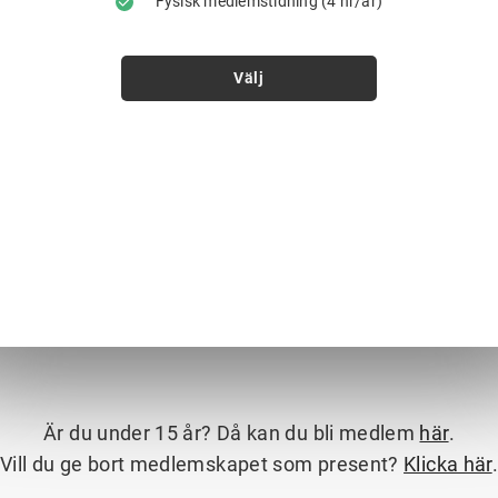
Fysisk medlemstidning (4 nr/år)
Välj
Är du under 15 år? Då kan du bli medlem
här
.
Vill du ge bort medlemskapet som present?
Klicka här