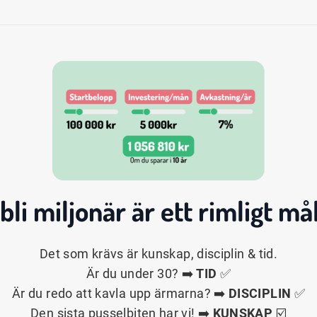
 bli
miljonär
är ett rimligt mål
Det som krävs är kunskap, disciplin & tid.
Är du under 30? ➡️
TID
✅
Är du redo att kavla upp ärmarna? ➡️
DISCIPLIN
✅
Den sista pusselbiten har vi! ➡️
KUNSKAP
☑️