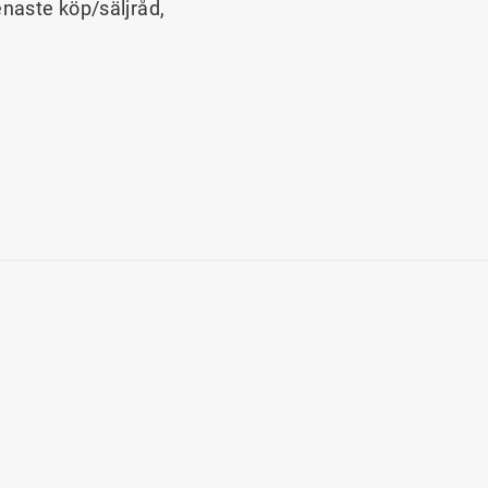
enaste köp/säljråd,