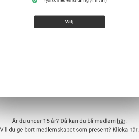
Fysisk medlemstidning (4 nr/år)
Välj
Är du under 15 år? Då kan du bli medlem
här
.
Vill du ge bort medlemskapet som present?
Klicka här