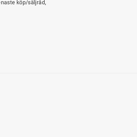
enaste köp/säljråd,