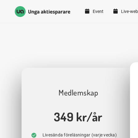
Event
Live-web
Unga Aktiesparare
Hoppa till innehåll
Medlemskap
349 kr/år
Livesända föreläsningar (varje vecka)