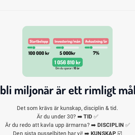
 bli
miljonär
är ett rimligt mål
Det som krävs är kunskap, disciplin & tid.
Är du under 30? ➡️
TID
✅
Är du redo att kavla upp ärmarna? ➡️
DISCIPLIN
✅
Den sista pusselbiten har vi! ➡️
KUNSKAP
☑️