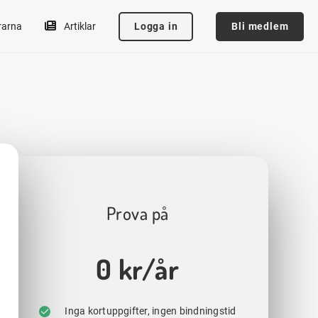
Logga in
Bli medlem
rarna
Artiklar
Prova på
0 kr/år
Inga kortuppgifter, ingen bindningstid