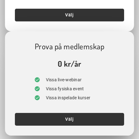
Välj
Prova på medlemskap
0 kr/år
Vissa live-webinar
Vissa fysiska event
Vissa inspelade kurser
Välj