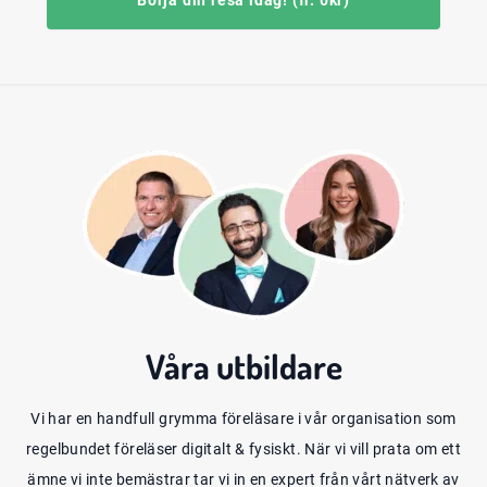
Börja din resa idag! (fr. 0kr)
Våra
utbildare
Vi har en handfull grymma föreläsare i vår organisation som
regelbundet föreläser digitalt & fysiskt. När vi vill prata om ett
ämne vi inte bemästrar tar vi in en expert från vårt nätverk av