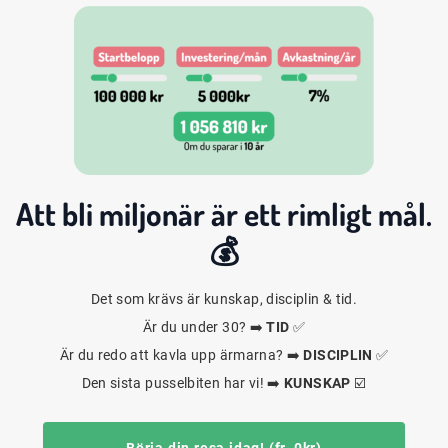
Att bli
miljonär
är ett rimligt mål.
💰
Det som krävs är kunskap, disciplin & tid.
Är du under 30? ➡️
TID
✅
Är du redo att kavla upp ärmarna? ➡️
DISCIPLIN
✅
Den sista pusselbiten har vi! ➡️
KUNSKAP
☑️