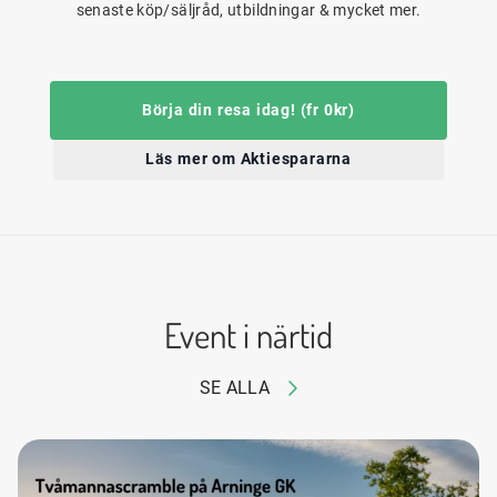
senaste köp/säljråd, utbildningar & mycket mer.
Börja din resa idag! (fr 0kr)
Läs mer om Aktiespararna
Event i närtid
SE ALLA