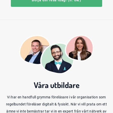
Börja din resa idag! (fr. 0kr)
Våra
utbildare
Vi har en handfull grymma föreläsare i vår organisation som
regelbundet föreläser digitalt & fysiskt. När vi vill prata om ett
ämne vi inte bemästrar tar vi in en expert från vårt nätverk av