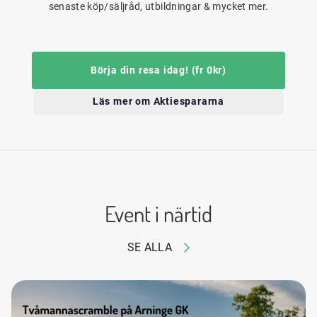
senaste köp/säljråd, utbildningar & mycket mer.
Börja din resa idag! (fr 0kr)
Läs mer om Aktiespararna
Event i närtid
SE ALLA