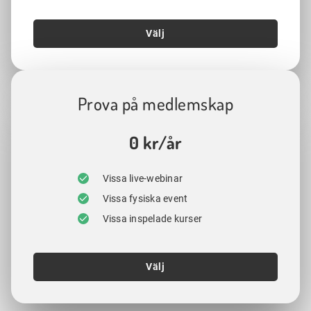
Välj
Prova på medlemskap
0 kr/år
Vissa live-webinar
Vissa fysiska event
Vissa inspelade kurser
Välj