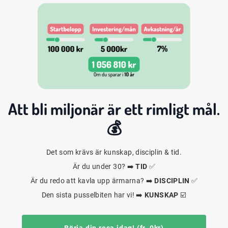
Att bli
miljonär
är ett rimligt mål.
💰
Det som krävs är kunskap, disciplin & tid.
Är du under 30? ➡️
TID
✅
Är du redo att kavla upp ärmarna? ➡️
DISCIPLIN
✅
Den sista pusselbiten har vi! ➡️
KUNSKAP
☑️