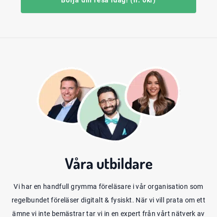
Börja din resa idag! (fr. 0kr)
Våra
utbildare
Vi har en handfull grymma föreläsare i vår organisation som
regelbundet föreläser digitalt & fysiskt. När vi vill prata om ett
ämne vi inte bemästrar tar vi in en expert från vårt nätverk av