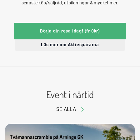
senaste köp/säljråd, utbildningar & mycket mer.
Börja din resa idag! (fr 0kr)
Läs mer om Aktiespararna
Event i närtid
SE ALLA