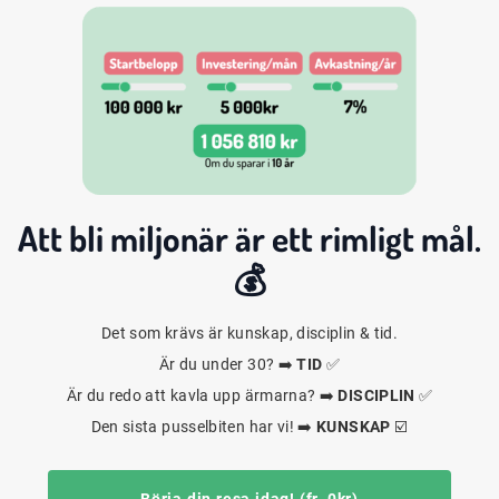
Att bli
miljonär
är ett rimligt mål.
💰
Det som krävs är kunskap, disciplin & tid.
Är du under 30? ➡️
TID
✅
Är du redo att kavla upp ärmarna? ➡️
DISCIPLIN
✅
Den sista pusselbiten har vi! ➡️
KUNSKAP
☑️