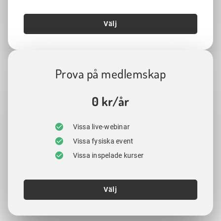
Välj
Prova på medlemskap
0 kr/år
Vissa live-webinar
Vissa fysiska event
Vissa inspelade kurser
Välj