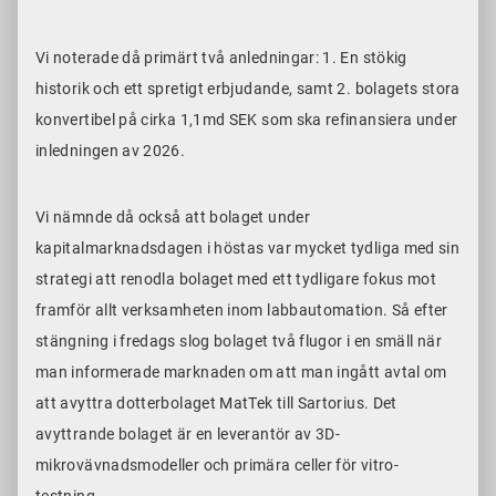
Vi noterade då primärt två anledningar: 1. En stökig
historik och ett spretigt erbjudande, samt 2. bolagets stora
konvertibel på cirka 1,1md SEK som ska refinansiera under
inledningen av 2026.
Vi nämnde då också att bolaget under
kapitalmarknadsdagen i höstas var mycket tydliga med sin
strategi att renodla bolaget med ett tydligare fokus mot
framför allt verksamheten inom labbautomation. Så efter
stängning i fredags slog bolaget två flugor i en smäll när
man informerade marknaden om att man ingått avtal om
att avyttra dotterbolaget MatTek till Sartorius. Det
avyttrande bolaget är en leverantör av 3D-
mikrovävnadsmodeller och primära celler för vitro-