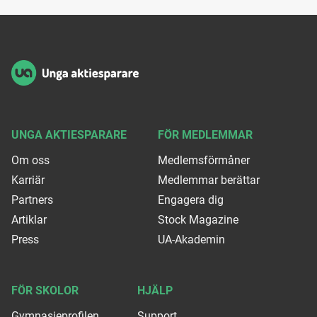
Sidfot
UNGA AKTIESPARARE
FÖR MEDLEMMAR
Om oss
Medlemsförmåner
Karriär
Medlemmar berättar
Partners
Engagera dig
Artiklar
Stock Magazine
Press
UA-Akademin
FÖR SKOLOR
HJÄLP
Gymnasieprofilen
Support