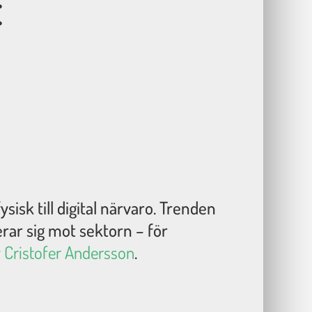
:
sisk till digital närvaro. Trenden
erar sig mot sektorn – för
r
Cristofer Andersson
.