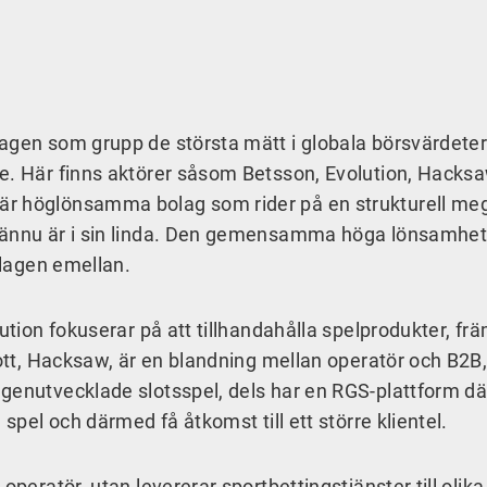
lagen som grupp de största mätt i globala börsvärdete
de. Här finns aktörer såsom Betsson, Evolution, Hacks
är höglönsamma bolag som rider på en strukturell me
 ännu är i sin linda. Den gemensamma höga lönsamhete
olagen emellan.
ution fokuserar på att tillhandahålla spelprodukter, fr
kott, Hacksaw, är en blandning mellan operatör och B2B
genutvecklade slotsspel, dels har en RGS-plattform dä
 spel och därmed få åtkomst till ett större klientel.
operatör, utan levererar sportbettingstjänster till olik