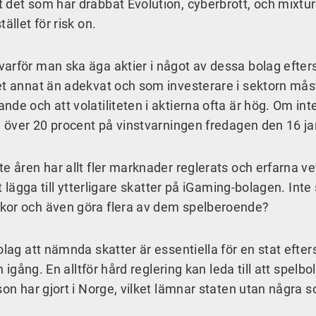
 det som har drabbat Evolution, cyberbrott, och mixtur
ället för risk on.
varför man ska äga aktier i något av dessa bolag efte
get annat än adekvat och som investerare i sektorn må
de och att volatiliteten i aktierna ofta är hög. Om int
ed över 20 procent på vinstvarningen fredagen den 16 ja
e åren har allt fler marknader reglerats och erfarna vet
t lägga till ytterligare skatter på iGaming-bolagen. Inte
kor och även göra flera av dem spelberoende?
olag att nämnda skatter är essentiella för en stat efte
n igång. En alltför hård reglering kan leda till att spelb
son har gjort i Norge, vilket lämnar staten utan några 