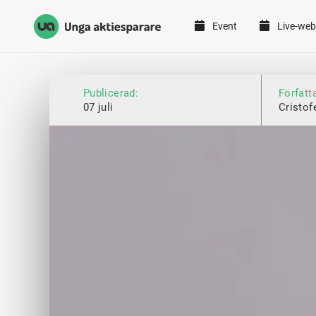
Event
Live-web
Unga Aktiesparare
Hoppa till innehåll
Publicerad:
Författ
07 juli
Cristof