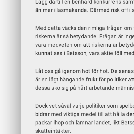
Lägg därtill en benhård konkurrens samt
än mer illasmakande. Därmed risk off i st
Med detta väcks den rimliga frågan om 
riskerna är så betydande. Frågan är in
vara medveten om att riskerna är betydan
kunnat ses i Betsson, vars aktie föll m
Låt oss gå igenom hot för hot. De senast
är en lågt hängande frukt för politiker at
dessa sko sig på hårt arbetande männis
Dock vet såväl varje politiker som spelb
bidrar med viktiga medel till att hålla de
packar ihop och lämnar landet, likt Bets
skatteintäkter.