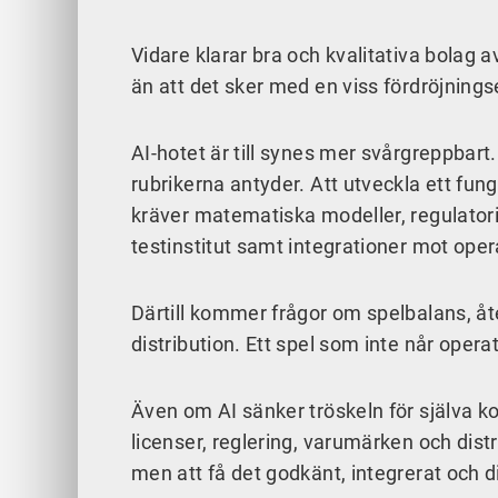
Vidare klarar bra och kvalitativa bolag 
än att det sker med en viss fördröjnings
AI-hotet är till synes mer svårgreppbart
rubrikerna antyder. Att utveckla ett fun
kräver matematiska modeller, regulatori
testinstitut samt integrationer mot oper
Därtill kommer frågor om spelbalans, åte
distribution. Ett spel som inte når opera
Även om AI sänker tröskeln för själva ko
licenser, reglering, varumärken och dist
men att få det godkänt, integrerat och d