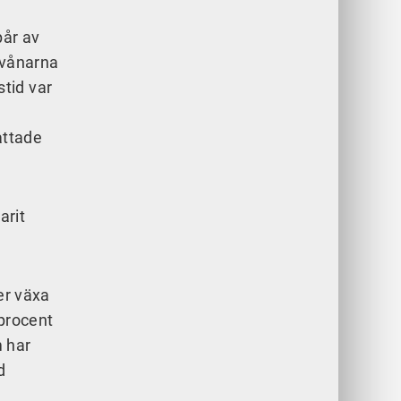
pår av
invånarna
tid var
attade
arit
er växa
 procent
m har
d