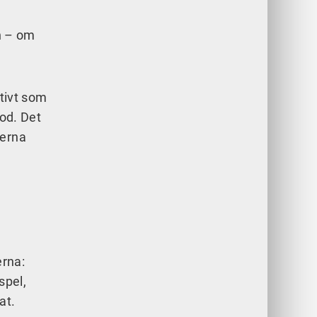
en – om
ptivt som
kod. Det
terna
erna:
spel,
at.