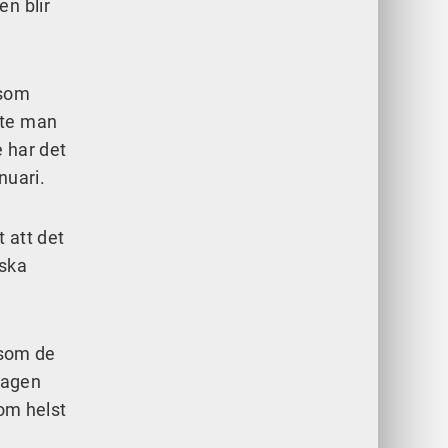
en blir
rsom
ste man
e har det
nuari.
 att det
 ska
rsom de
olagen
som helst