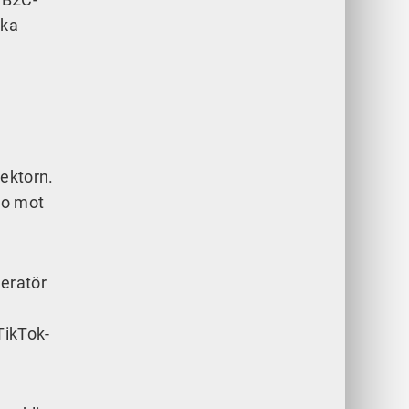
ska
sektorn.
ro mot
peratör
TikTok-