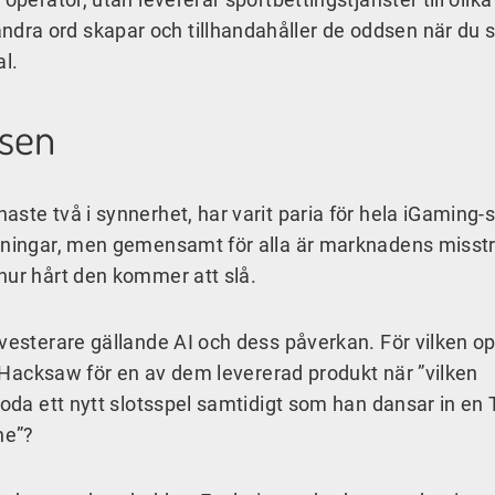
ra ord skapar och tillhandahåller de oddsen när du 
al.
rsen
ste två i synnerhet, har varit paria för hela iGaming-
edningar, men gemensamt för alla är marknadens misst
hur hårt den kommer att slå.
nvesterare gällande AI och dess påverkan. För vilken o
ll Hacksaw för en av dem levererad produkt när ”vilken
koda ett nytt slotsspel samtidigt som han dansar in en 
ne”?