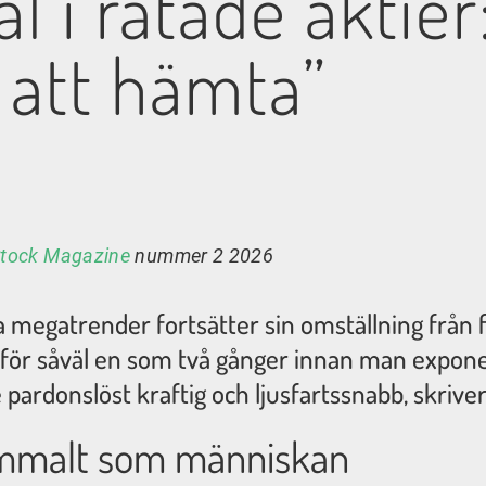
l i ratade aktier
 att hämta”
tock Magazine
nummer 2 2026
 megatrender fortsätter sin omställning från fy
 sig för såväl en som två gånger innan man expon
de pardonslöst kraftig och ljusfartssnabb, skrive
gammalt som människan