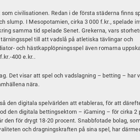
 som civilisationen. Redan i de första städerna finns s
 och slump. I Mesopotamien, cirka 3 000 f.kr., spelade 
ring samma tid spelade Senet. Grekerna, vars storhets
 tärningsspel till att vadslå på atletiska tävlingar och
adiator- och hästkapplöpningsspel även romarna uppsk
.kr.-400 e.kr..
dag. Det visar att spel och vadslagning – betting – har v
amhällena nära.
 den digitala spelvärlden att etableras, för att däreft
od den digitala bettingsektorn – iGaming – för cirka 2
år den för drygt 18-20 procent. Snabbfotade bolag, so
kvaliteten och dragningskraften på sina spel, har därme