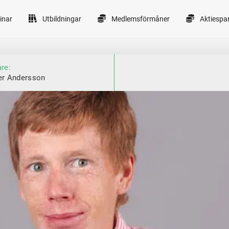
inar
Utbildningar
Medlemsförmåner
Aktiespa
are:
er Andersson