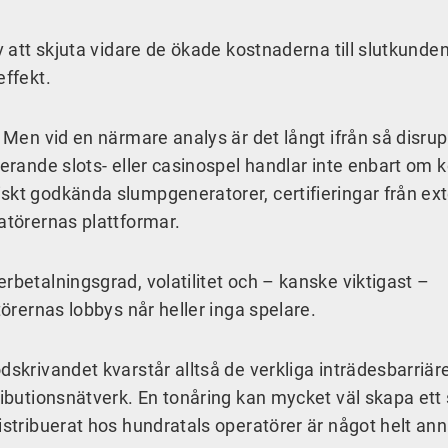
av att skjuta vidare de ökade kostnaderna till slutkund
effekt.
. Men vid en närmare analys är det långt ifrån så disru
gerande slots- eller casinospel handlar inte enbart om 
skt godkända slumpgeneratorer, certifieringar från ex
atörernas plattformar.
rbetalningsgrad, volatilitet och – kanske viktigast –
törernas lobbys når heller inga spelare.
dskrivandet kvarstår alltså de verkliga inträdesbarriär
ributionsnätverk. En tonåring kan mycket väl skapa ett 
istribuerat hos hundratals operatörer är något helt ann