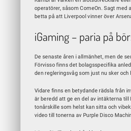
operatörer, såsom ComeOn. Sagt med and
betta på att Liverpool vinner över Arsen
iGaming – paria på bö
De senaste åren i allmänhet, men de sena
Förvisso finns det bolagsspecifika anl
den regleringsvåg som just nu sker och 
Vidare finns en betydande rädsla från i
är beredd att ge en del av intäkterna ti
tonårskille som helst kan sitta och vibe
video till tonerna av Purple Disco Machi