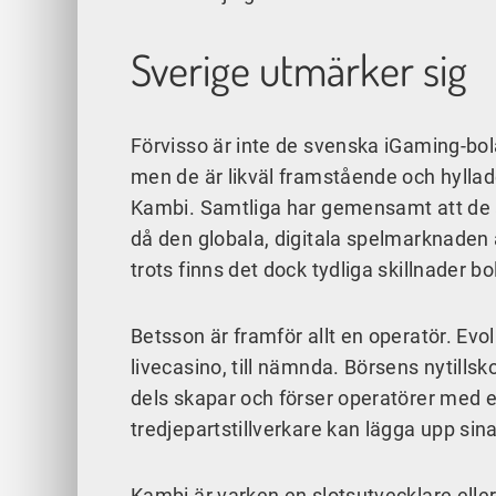
Sverige utmärker sig
Förvisso är inte de svenska iGaming-bo
men de är likväl framstående och hylla
Kambi. Samtliga har gemensamt att de 
då den globala, digitala spelmarknaden
trots finns det dock tydliga skillnader b
Betsson är framför allt en operatör. Evol
livecasino, till nämnda. Börsens nytills
dels skapar och förser operatörer med e
tredjepartstillverkare kan lägga upp sina
Kambi är varken en slotsutvecklare eller 