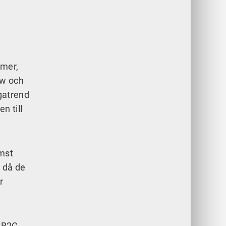
rmer,
aw och
gatrend
n till
ämst
, då de
r
a B2C-