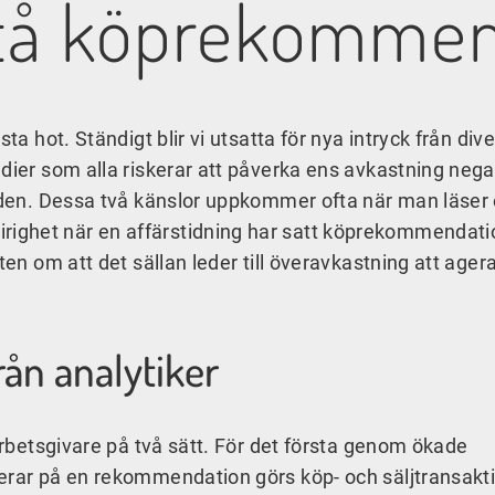
rstå köprekomme
ta hot. Ständigt blir vi utsatta för nya intryck från div
dier som alla riskerar att påverka ens avkastning nega
anden. Dessa två känslor uppkommer ofta när man läser
ighet när en affärstidning har satt köprekommendati
ten om att det sällan leder till överavkastning att ager
n analytiker
 arbetsgivare på två sätt. För det första genom ökade
gerar på en rekommendation görs köp- och säljtransakt