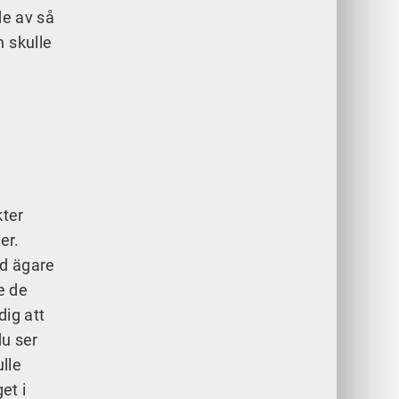
de av så
n skulle
kter
er.
ed ägare
e de
dig att
du ser
lle
et i