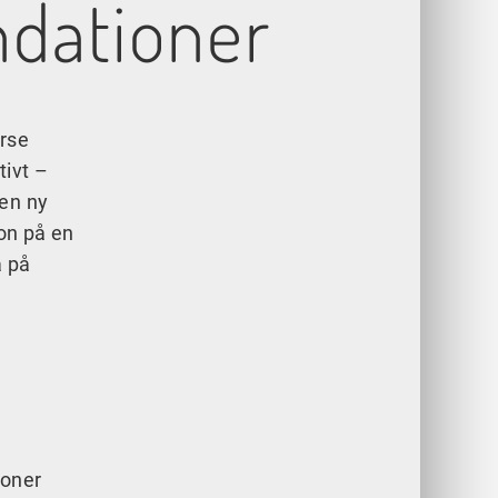
ndationer
erse
tivt –
 en ny
on på en
a på
ioner