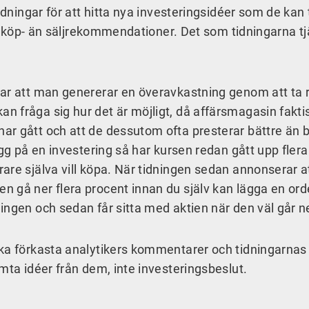
idningar för att hitta nya investeringsidéer som de kan 
ler köp- än säljrekommendationer. Det som tidningarna t
sar att man genererar en överavkastning genom att ta 
 fråga sig hur det är möjligt, då affärsmagasin fakti
ar gått och att de dessutom ofta presterar bättre än 
ygg på en investering så har kursen redan gått upp flera
are själva vill köpa. När tidningen sedan annonserar a
 gå ner flera procent innan du själv kan lägga en ord
ingen och sedan får sitta med aktien när den väl går n
ska förkasta analytikers kommentarer och tidningarnas
mta idéer från dem, inte investeringsbeslut.