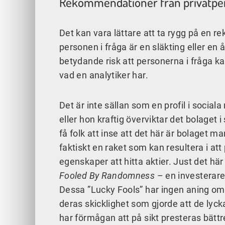
Rekommendationer från privatpe
Det kan vara lättare att ta rygg på en 
personen i fråga är en släkting eller en
betydande risk att personerna i fråga k
vad en analytiker har.
Det är inte sällan som en profil i social
eller hon kraftig överviktar det bolaget i
få folk att inse att det här är bolaget m
faktiskt en raket som kan resultera i att 
egenskaper att hitta aktier. Just det hä
Fooled By Randomness
– en investerare 
Dessa ”Lucky Fools” har ingen aning om 
deras skicklighet som gjorde att de lyck
har förmågan att på sikt presteras bättr