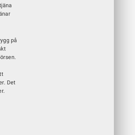
tjäna
jänar
rygg på
skt
börsen.
tt
er. Det
er.