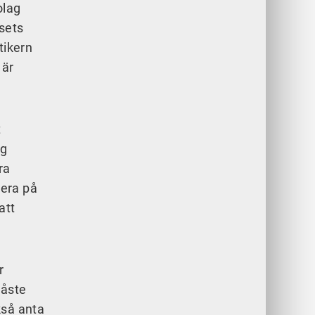
olag
usets
tikern
 är
t
ig
ra
dera på
att
r
måste
kså anta