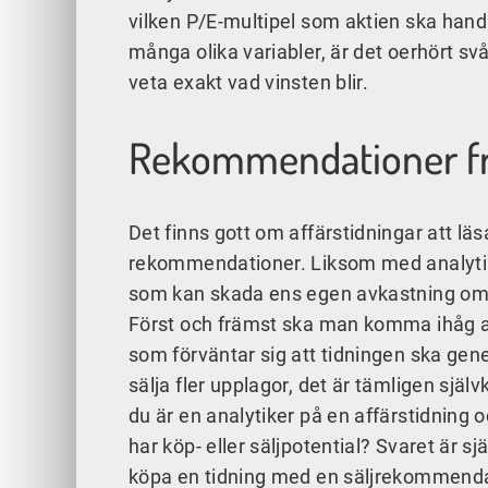
vilken P/E-multipel som aktien ska handl
många olika variabler, är det oerhört s
veta exakt vad vinsten blir.
Rekommendationer frå
Det finns gott om affärstidningar att lä
rekommendationer. Liksom med analytike
som kan skada ens egen avkastning om 
Först och främst ska man komma ihåg at
som förväntar sig att tidningen ska gene
sälja fler upplagor, det är tämligen själv
du är en analytiker på en affärstidning o
har köp- eller säljpotential? Svaret är s
köpa en tidning med en säljrekommendat