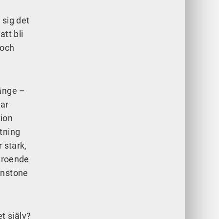
 sig det
tt bli
 och
länge –
kar
tion
tning
 stark,
beroende
instone
t själv?