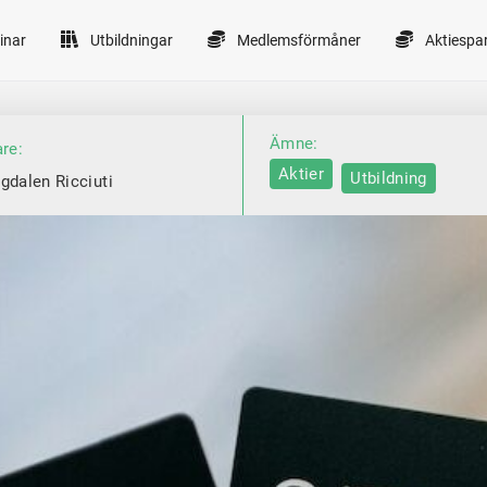
inar
Utbildningar
Medlemsförmåner
Aktiespa
Ämne:
are:
Aktier
Utbildning
gdalen Ricciuti