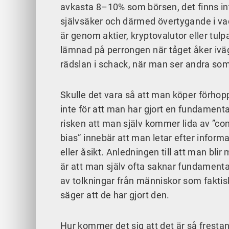
avkasta 8–10% som börsen, det finns in
självsäker och därmed övertygande i vad
är genom aktier, kryptovalutor eller tul
lämnad på perrongen när tåget åker iväg.
rädslan i schack, när man ser andra som b
Skulle det vara så att man köper förhop
inte för att man har gjort en fundamenta
risken att man själv kommer lida av ”c
bias” innebär att man letar efter infor
eller åsikt. Anledningen till att man bli
är att man själv ofta saknar fundamental
av tolkningar från människor som faktis
säger att de har gjort den.
Hur kommer det sig att det är så fresta