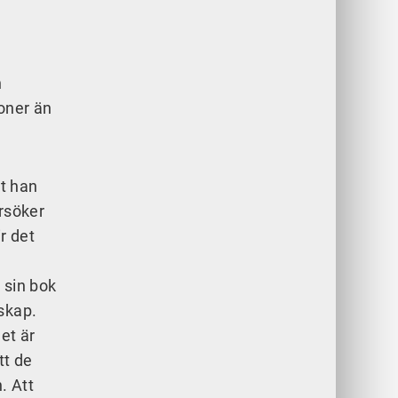
n
oner än
tt han
örsöker
r det
 sin bok
nskap.
et är
tt de
. Att