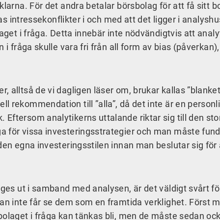
larna. För det andra betalar börsbolag för att få sitt b
nas intressekonflikter i och med att det ligger i analysh
aget i fråga. Detta innebär inte nödvändigtvis att analy
i fråga skulle vara fri från all form av bias (påverkan),
 alltså de vi dagligen läser om, brukar kallas ”blanke
 rekommendation till ”alla”, då det inte är en personl
Eftersom analytikerns uttalande riktar sig till den sto
a för vissa investeringsstrategier och man måste fun
den egna investeringsstilen innan man beslutar sig för 
 ges ut i samband med analysen, är det väldigt svårt fö
man inte får se dem som en framtida verklighet. Först 
bolaget i fråga kan tänkas bli, men de måste sedan oc