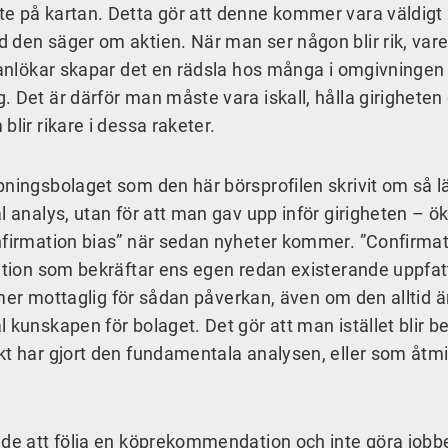
te på kartan. Detta gör att denne kommer vara väldigt
 den säger om aktien. När man ser någon blir rik, vare
panlökar skapar det en rädsla hos många i omgivningen a
 Det är därför man måste vara iskall, hålla girigheten
lir rikare i dessa raketer.
pningsbolaget som den här börsprofilen skrivit om så 
l analys, utan för att man gav upp inför girigheten – ö
onfirmation bias” när sedan nyheter kommer. ”Confirma
mation som bekräftar ens egen redan existerande uppfat
r mer mottaglig för sådan påverkan, även om den alltid är
 kunskapen för bolaget. Det gör att man istället blir 
kt har gjort den fundamentala analysen, eller som åtm
nde att följa en köprekommendation och inte göra jobbe