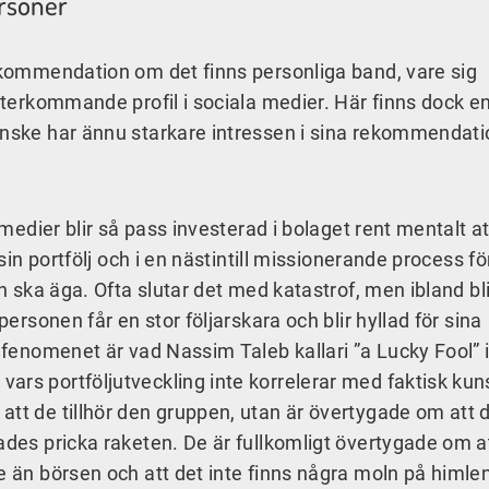
rsoner
rekommendation om det finns personliga band, vare sig
 återkommande profil i sociala medier. Här finns dock e
anske har ännu starkare intressen i sina rekommendati
a medier blir så pass investerad i bolaget rent mentalt a
 sin portfölj och i en nästintill missionerande process f
an ska äga. Ofta slutar det med katastrof, men ibland bli
personen får en stor följarskara och blir hyllad för sina
r fenomenet är vad Nassim Taleb kallari ”a Lucky Fool” i
vars portföljutveckling inte korrelerar med faktisk ku
att de tillhör den gruppen, utan är övertygade om att d
ades pricka raketen. De är fullkomligt övertygade om a
e än börsen och att det inte finns några moln på himlen