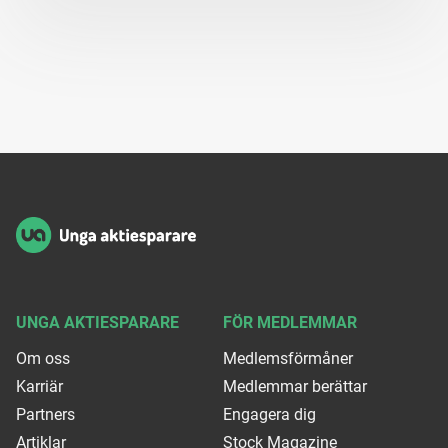
Sidfot
UNGA AKTIESPARARE
FÖR MEDLEMMAR
Om oss
Medlemsförmåner
Karriär
Medlemmar berättar
Partners
Engagera dig
Artiklar
Stock Magazine