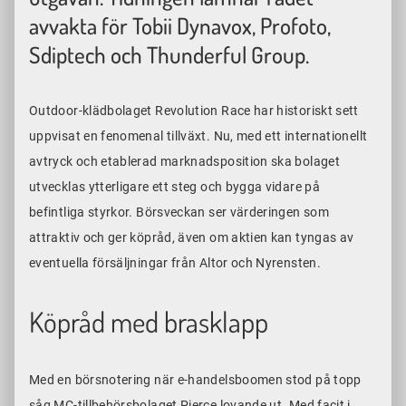
avvakta för Tobii Dynavox, Profoto,
Sdiptech och Thunderful Group.
Outdoor-klädbolaget Revolution Race har historiskt sett
uppvisat en fenomenal tillväxt. Nu, med ett internationellt
avtryck och etablerad marknadsposition ska bolaget
utvecklas ytterligare ett steg och bygga vidare på
befintliga styrkor. Börsveckan ser värderingen som
attraktiv och ger köpråd, även om aktien kan tyngas av
eventuella försäljningar från Altor och Nyrensten.
Köpråd med brasklapp
Med en börsnotering när e-handelsboomen stod på topp
såg MC-tillbehörsbolaget Pierce lovande ut. Med facit i