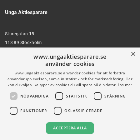
Unga Aktiesparare
Sturegatan 15
113 89 Stockholm
×
www.ungaaktiesparare.se
använder cookies
08 30 00 35
www.ungaaktiesparare.se använder cookies för att förbättra
användarupplevelsen, samla in statistik och för marknadsföring. Här
kan du välja vilka typer av cookies du vill spara på din dator.
Läs mer
info@ungaaktiesparare.se
NÖDVÄNDIGA
STATISTIK
SPÅRNING
Följ oss gärna på sociala medier
FUNKTIONER
OKLASSIFICERADE
ACCEPTERA ALLA