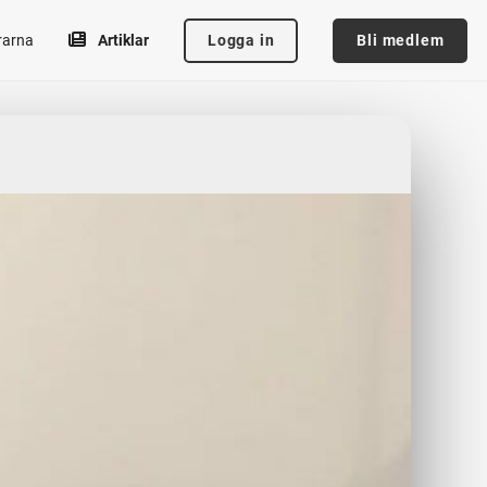
Logga in
Bli medlem
rarna
Artiklar