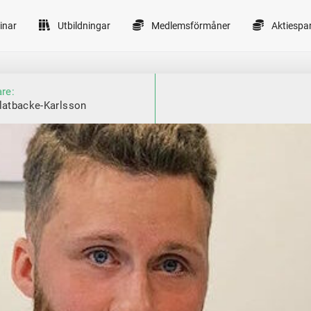
inar
Utbildningar
Medlemsförmåner
Aktiespa
are:
latbacke-Karlsson