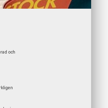
erad och
rkligen