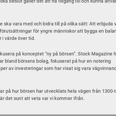
oka beslut gäller det att ha tillgång till och kunna anv
 ska vara med och bidra till på olika sätt: Att erbjuda 
 förutsättningar för yngre människor att bygga en bal
 i värde över tid.
fokusera på konceptet “ny på börsen”. Stock Magazine 
ar bland börsens bolag, fokuserat på hur en notering
 typer av investeringar som har visat sig vara vägvinnan
ttar på hur börsen har utvecklats hela vägen från 1300-ta
g, är det sunt att veta var vi kommer ifrån.