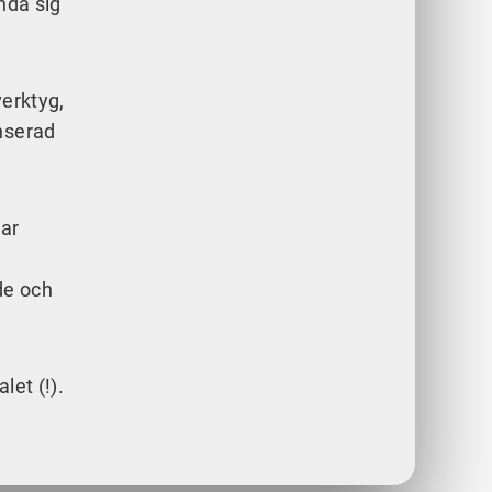
ända sig
verktyg,
anserad
har
de och
let (!).