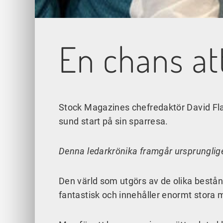
En chans att
Stock Magazines chefredaktör David Fla
sund start på sin sparresa.
Denna ledarkrönika framgår ursprungli
Den värld som utgörs av de olika bestå
fantastisk och innehåller enormt stora 