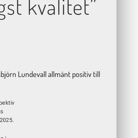
st kvalitet”
jörn Lundevall allmänt positiv till
pektiv
ts
 2025.