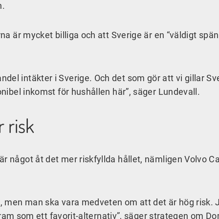
n.
rna är mycket billiga och att Sverige är en “väldigt sp
el intäkter i Sverige. Och det som gör att vi gillar Sve
onibel inkomst för hushållen här”, säger Lundevall.
 risk
r något åt det mer riskfyllda hållet, nämligen Volvo C
da, men man ska vara medveten om att det är hög risk. 
a fram som ett favorit-alternativ”, säger strategen om Do