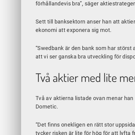
förhållandevis bra”, säger aktiestratege
Sett till banksektorn anser han att aktie
ekonomi att exponera sig mot.
“Swedbank är den bank som har störst and
att vi ser ganska bra utveckling för disp
Två aktier med lite mer
Två av aktierna listade ovan menar han ä
Dometic.
“Det finns onekligen en rätt stor uppsi
tycker risken är lite för hög för att lyft