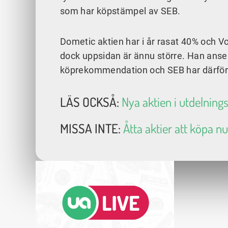
som har köpstämpel av SEB.
Dometic aktien har i år rasat 40% och Vol
dock uppsidan är ännu större. Han anser 
köprekommendation och SEB har därför is
LÄS OCKSÅ:
Nya aktien i utdelning
MISSA INTE:
Åtta aktier att köpa nu