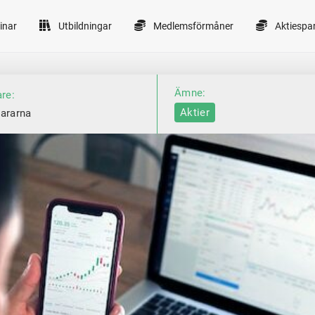
inar
Utbildningar
Medlemsförmåner
Aktiespa
Ämne:
are:
Aktier
ararna