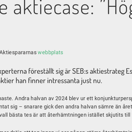
 aktiecase: ”Hög
 Aktiespararnas
webbplats
rterna föreställt sig är SEB:s aktiestrateg Esb
aktier han finner intressanta just nu.
aste. Andra halvan av 2024 blev ur ett konjunkturpers
ntat sig – snarare gick den andra halvan sämre än åre
ll bästa tes är att återhämtningen istället skjutits till