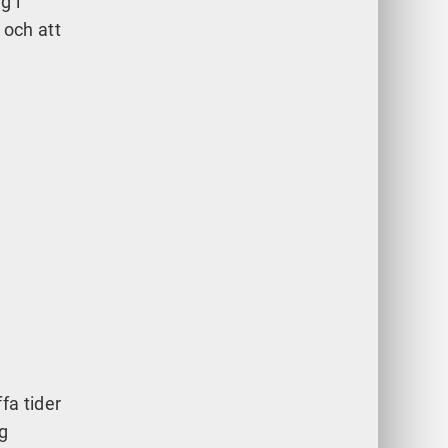
g i
 och att
fa tider
ig