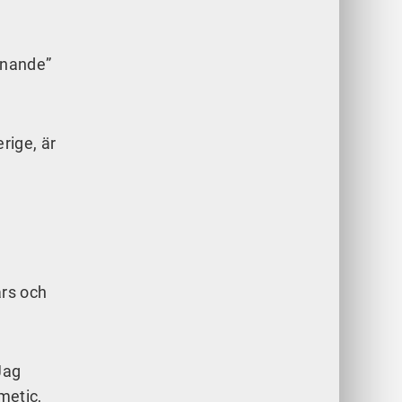
ännande”
rige, är
ars och
Jag
metic,