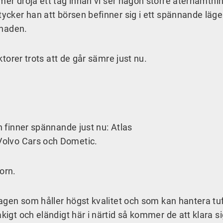
er dröja ett tag innan vi ser någon större återhämtnin
tycker han att börsen befinner sig i ett spännande läge
knaden.
ektorer trots att de går sämre just nu.
an finner spännande just nu: Atlas
 Volvo Cars och Dometic.
orn.
olagen som håller högst kvalitet och som kan hantera tuf
kigt och eländigt här i närtid så kommer de att klara s