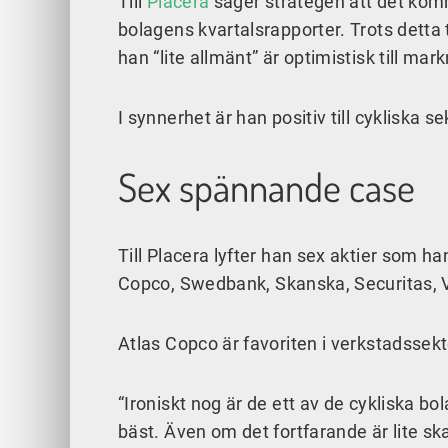
Till
Placera
säger strategen att det komm
bolagens kvartalsrapporter. Trots detta 
han “lite allmänt” är optimistisk till mar
I synnerhet är han positiv till cykliska s
Sex spännande case
Till Placera lyfter han sex aktier som h
Copco,
Swedbank
, Skanska, Securitas,
Atlas Copco är favoriten i verkstadssekt
“Ironiskt nog är de ett av de cykliska b
bäst. Även om det fortfarande är lite ska