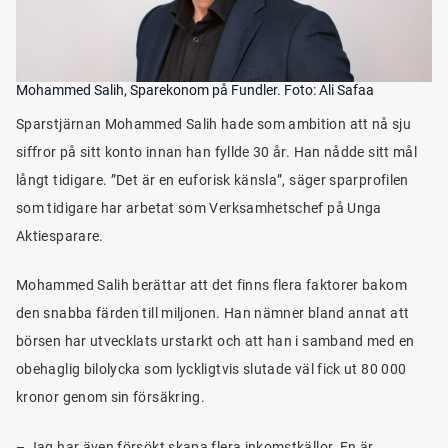
Mohammed Salih, Sparekonom på Fundler. Foto: Ali Safaa
Sparstjärnan Mohammed Salih hade som ambition att nå sju
siffror på sitt konto innan han fyllde 30 år. Han nådde sitt mål
långt tidigare. ”Det är en euforisk känsla”, säger sparprofilen
som tidigare har arbetat som Verksamhetschef på Unga
Aktiesparare.
Mohammed Salih berättar att det finns flera faktorer bakom
den snabba färden till miljonen. Han nämner bland annat att
börsen har utvecklats urstarkt och att han i samband med en
obehaglig bilolycka som lyckligtvis slutade väl fick ut 80 000
kronor genom sin försäkring.
– Jag har även försökt skapa flera inkomstkällor. En är