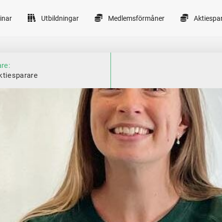
inar
Utbildningar
Medlemsförmåner
Aktiespa
are:
ktiesparare