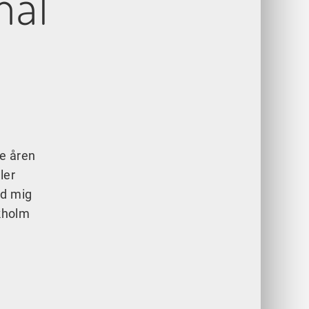
mål”
te åren
ler
ed mig
ckholm