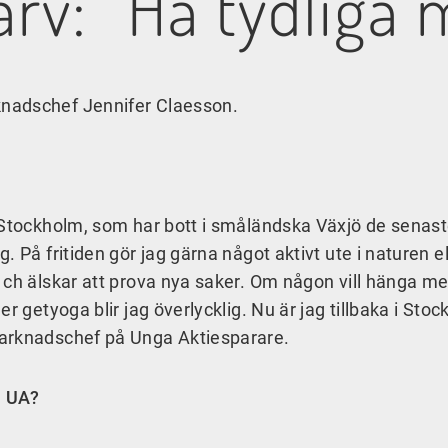
rv: ”Ha tydliga 
nadschef Jennifer Claesson.
m Stockholm, som har bott i småländska Växjö de senas
 På fritiden gör jag gärna något aktivt ute i naturen el
 ch älskar att prova nya saker. Om någon vill hänga m
r getyoga blir jag överlycklig. Nu är jag tillbaka i Sto
marknadschef på Unga Aktiesparare.
å UA?