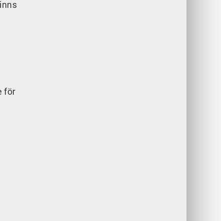
finns
 för