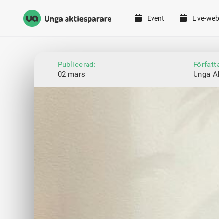
Event
Live-web
Unga Aktiesparare
Hoppa till innehåll
Publicerad:
Författ
02 mars
Unga A