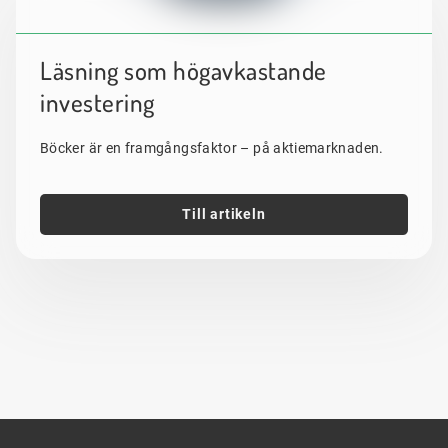
Läsning som högavkastande
investering
Böcker är en framgångsfaktor – på aktiemarknaden.
Till artikeln
Sidfot