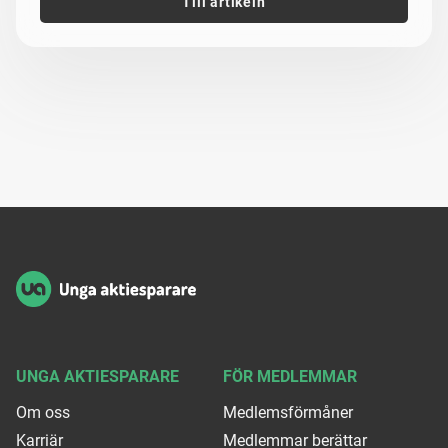
Till artikeln
Sidfot
UNGA AKTIESPARARE
FÖR MEDLEMMAR
Om oss
Medlemsförmåner
Karriär
Medlemmar berättar