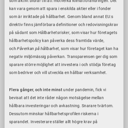
som aktivt bidrar till att motverka klimatförändringen. Det
kan vara genom att spara i enskilda aktier eller i fonder
som är inriktade på hållbarhet. Genom bland annat EU:s
direktiv finns jämförbara definitioner och redovisningskrav
på sådant som
Hållbarhetsrisker
, som visar hur företagets
hållbarhetspolicy kan påverka dess framtida värde,
och
Påverkan på hållbarhet
, som visar hur företaget kan ha
negativ miljömässig påverkan. Transparensen ger dig som
sparare större möjlighet att investera i och stödja företag
som bedriver och vill utveckla en hållbar verksamhet.
Flera gånger, och inte minst
under pandemin, fick vi
bevisat att det inte råder någon motsägelse mellan
hållbara investeringar och avkastning. Snarare tvärtom.
Dessutom minskar hållbarhetsprofilen riskerna i
sparandet. Investerare ställer allt högre krav på