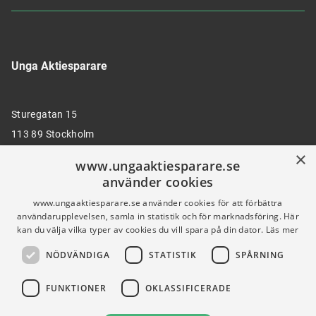
Unga Aktiesparare
Sturegatan 15
113 89 Stockholm
×
www.ungaaktiesparare.se
använder cookies
08 30 00 35
www.ungaaktiesparare.se använder cookies för att förbättra
användarupplevelsen, samla in statistik och för marknadsföring. Här
kan du välja vilka typer av cookies du vill spara på din dator.
Läs mer
info@ungaaktiesparare.se
NÖDVÄNDIGA
STATISTIK
SPÅRNING
Följ oss gärna på sociala medier
FUNKTIONER
OKLASSIFICERADE