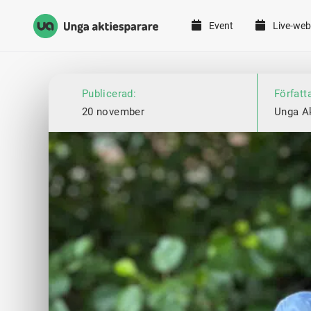
Event
Live-web
Unga Aktiesparare
Hoppa till innehåll
Publicerad:
Författ
20 november
Unga A