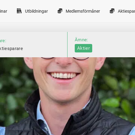
inar
Utbildningar
Medlemsförmåner
Aktiespa
Ämne:
are:
Aktier
ktiesparare