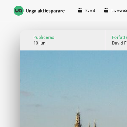
Event
Live-web
Unga Aktiesparare
Hoppa till innehåll
Publicerad:
Författ
10 juni
David F