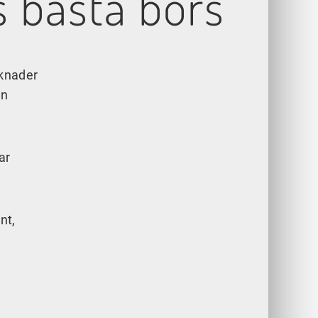
s bästa börs
rknader
en
ar
nt,