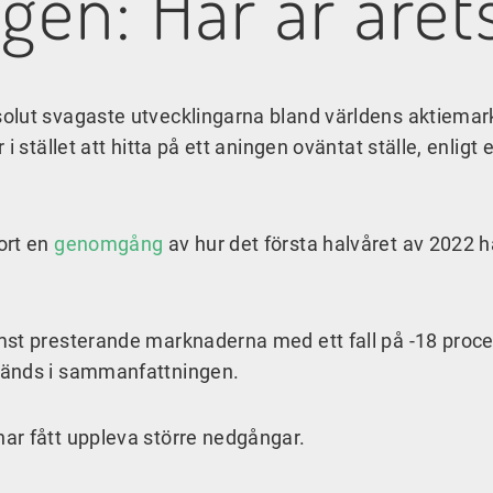
gen: Här är året
olut svagaste utvecklingarna bland världens aktiema
 stället att hitta på ett aningen oväntat ställe, enligt 
ort en
genomgång
av hur det första halvåret av 2022 h
mst presterande marknaderna med ett fall på -18 proce
vänds i sammanfattningen.
ar fått uppleva större nedgångar.