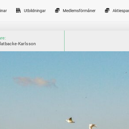
inar
Utbildningar
Medlemsförmåner
Aktiespa
are:
latbacke-Karlsson