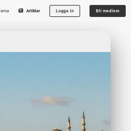
Logga in
Bli medlem
rarna
Artiklar