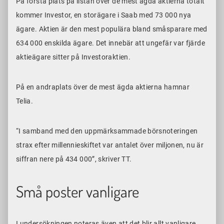
På första plats på listan över de mest ägda aktierna totalt
kommer Investor, en storägare i Saab med 73 000 nya
ägare. Aktien är den mest populära bland småsparare med
634 000 enskilda ägare. Det innebär att ungefär var fjärde
aktieägare sitter på Investoraktien.
På en andraplats över de mest ägda aktierna hamnar
Telia.
“I samband med den uppmärksammade börsnoteringen
strax efter millennieskiftet var antalet över miljonen, nu är
siffran nere på 434 000”, skriver TT.
Små poster vanligare
I undersökningen noteras även att det blir allt vanligare