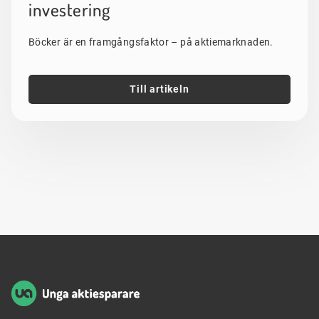
investering
Böcker är en framgångsfaktor – på aktiemarknaden.
Till artikeln
Sidfot