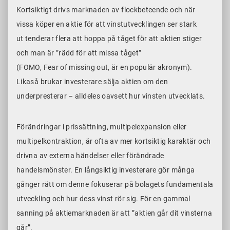
Kortsiktigt drivs marknaden av flockbeteende och när
vissa köper en aktie för att vinstutvecklingen ser stark
ut tenderar flera att hoppa på tåget för att aktien stiger
och man är ”rädd för att missa tåget”
(FOMO, Fear of missing out, är en populär akronym).
Likaså brukar investerare sälja aktien om den
underpresterar – alldeles oavsett hur vinsten utvecklats.
Förändringar i prissättning, multipelexpansion eller
multipelkontraktion, är ofta av mer kortsiktig karaktär och
drivna av externa händelser eller förändrade
handelsmönster. En långsiktig investerare gör många
gånger rätt om denne fokuserar på bolagets fundamentala
utveckling och hur dess vinst rör sig. För en gammal
sanning på aktiemarknaden är att
”aktien går dit vinsterna
går”.