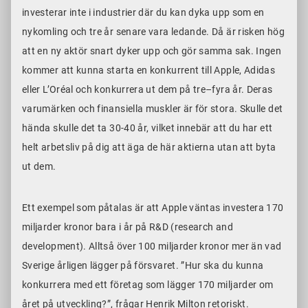
investerar inte i industrier där du kan dyka upp som en
nykomling och tre år senare vara ledande. Då är risken hög
att en ny aktör snart dyker upp och gör samma sak. Ingen
kommer att kunna starta en konkurrent till Apple, Adidas
eller L’Oréal och konkurrera ut dem på tre–fyra år. Deras
varumärken och finansiella muskler är för stora. Skulle det
hända skulle det ta 30-40 år, vilket innebär att du har ett
helt arbetsliv på dig att äga de här aktierna utan att byta
ut dem.
Ett exempel som påtalas är att Apple väntas investera 170
miljarder kronor bara i år på R&D (research and
development). Alltså över 100 miljarder kronor mer än vad
Sverige årligen lägger på försvaret. ”Hur ska du kunna
konkurrera med ett företag som lägger 170 miljarder om
året på utveckling?”, frågar Henrik Milton retoriskt.