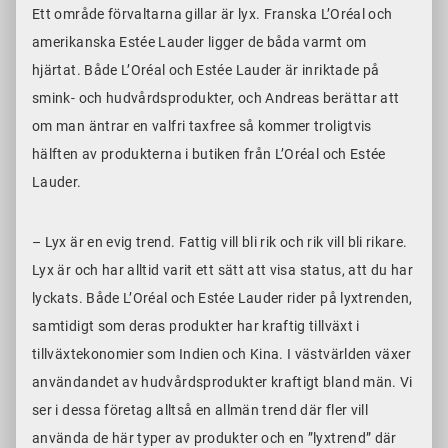
Ett område förvaltarna gillar är lyx. Franska L’Oréal och
amerikanska Estée Lauder ligger de båda varmt om
hjärtat. Både L’Oréal och Estée Lauder är inriktade på
smink- och hudvårdsprodukter, och Andreas berättar att
om man äntrar en valfri taxfree så kommer troligtvis
hälften av produkterna i butiken från L’Oréal och Estée
Lauder.
– Lyx är en evig trend. Fattig vill bli rik och rik vill bli rikare.
Lyx är och har alltid varit ett sätt att visa status, att du har
lyckats. Både L’Oréal och Estée Lauder rider på lyxtrenden,
samtidigt som deras produkter har kraftig tillväxt i
tillväxtekonomier som Indien och Kina. I västvärlden växer
användandet av hudvårdsprodukter kraftigt bland män. Vi
ser i dessa företag alltså en allmän trend där fler vill
använda de här typer av produkter och en ”lyxtrend” där