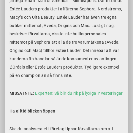
jättegallerian ”Mall of America” i Minneapolis. Där hittar du
Estée Lauders produkter i affärerna Sephora, Nordstroms,
Macy’s och Ulta Beauty. Estée Lauder har även tre egna
butiker mittemot, Aveda, Origins och Mac. Lustigt nog,
beskriver förvaltarna, visste inte butikspersonalen
mittemot på Sephora att alla de tre varumärkena (Aveda,
Origins och Mac) tillhör Estée Lauder. Det innebär att var
kunderna än handlar så är de konsumenter av antingen
L’Oréals eller Estée Lauders produkter. Tydligare exempel
på en champion än så finns inte.
MISSA INTE:
Experten: Så blir du rik på lyxiga investeringar
Ha alltid blicken öppen
Ska du analysera ett företag tipsar förvaltarna om att