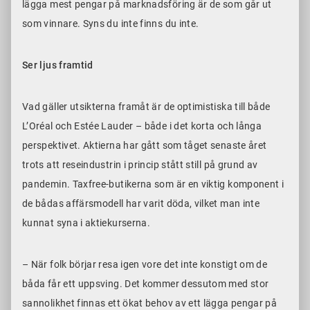
lägga mest pengar på marknadsföring är de som går ut
som vinnare. Syns du inte finns du inte.
Ser ljus framtid
Vad gäller utsikterna framåt är de optimistiska till både
L’Oréal och Estée Lauder – både i det korta och långa
perspektivet. Aktierna har gått som tåget senaste året
trots att reseindustrin i princip stått still på grund av
pandemin. Taxfree-butikerna som är en viktig komponent i
de bådas affärsmodell har varit döda, vilket man inte
kunnat syna i aktiekurserna.
– När folk börjar resa igen vore det inte konstigt om de
båda får ett uppsving. Det kommer dessutom med stor
sannolikhet finnas ett ökat behov av ett lägga pengar på