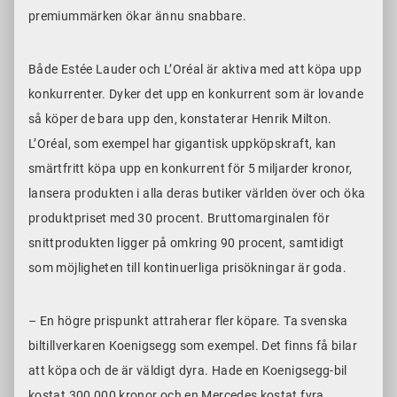
premiummärken ökar ännu snabbare.
Både Estée Lauder och L’Oréal är aktiva med att köpa upp
konkurrenter. Dyker det upp en konkurrent som är lovande
så köper de bara upp den, konstaterar Henrik Milton.
L’Oréal, som exempel har gigantisk uppköpskraft, kan
smärtfritt köpa upp en konkurrent för 5 miljarder kronor,
lansera produkten i alla deras butiker världen över och öka
produktpriset med 30 procent. Bruttomarginalen för
snittprodukten ligger på omkring 90 procent, samtidigt
som möjligheten till kontinuerliga prisökningar är goda.
– En högre prispunkt attraherar fler köpare. Ta svenska
biltillverkaren Koenigsegg som exempel. Det finns få bilar
att köpa och de är väldigt dyra. Hade en Koenigsegg-bil
kostat 300 000 kronor och en Mercedes kostat fyra