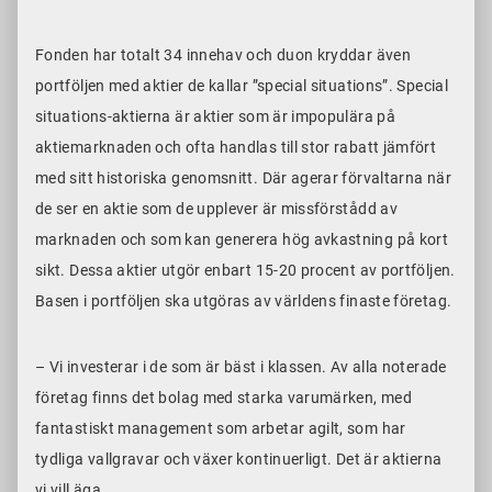
Fonden har totalt 34 innehav och duon kryddar även
portföljen med aktier de kallar ”special situations”. Special
situations-aktierna är aktier som är impopulära på
aktiemarknaden och ofta handlas till stor rabatt jämfört
med sitt historiska genomsnitt. Där agerar förvaltarna när
de ser en aktie som de upplever är missförstådd av
marknaden och som kan generera hög avkastning på kort
sikt. Dessa aktier utgör enbart 15-20 procent av portföljen.
Basen i portföljen ska utgöras av världens finaste företag.
– Vi investerar i de som är bäst i klassen. Av alla noterade
företag finns det bolag med starka varumärken, med
fantastiskt management som arbetar agilt, som har
tydliga vallgravar och växer kontinuerligt. Det är aktierna
vi vill äga.