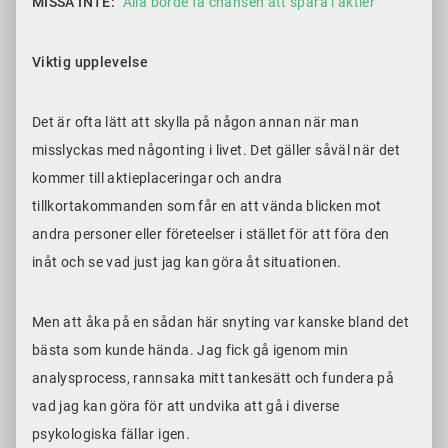
MISSA INTE:
”Alla borde få chansen att spara i aktier”
Viktig upplevelse
Det är ofta lätt att skylla på någon annan när man
misslyckas med någonting i livet. Det gäller såväl när det
kommer till aktieplaceringar och andra
tillkortakommanden som får en att vända blicken mot
andra personer eller företeelser i stället för att föra den
inåt och se vad just jag kan göra åt situationen.
Men att åka på en sådan här snyting var kanske bland det
bästa som kunde hända. Jag fick gå igenom min
analysprocess, rannsaka mitt tankesätt och fundera på
vad jag kan göra för att undvika att gå i diverse
psykologiska fällar igen.