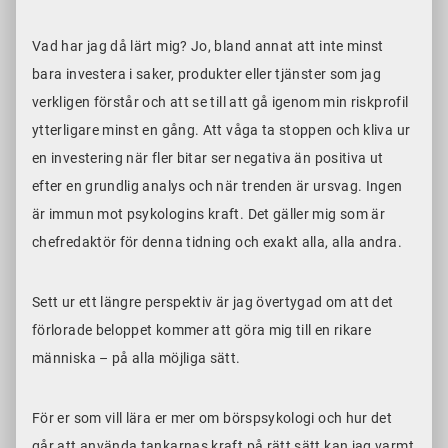
Vad har jag då lärt mig? Jo, bland annat att inte minst
bara investera i saker, produkter eller tjänster som jag
verkligen förstår och att se till att gå igenom min riskprofil
ytterligare minst en gång. Att våga ta stoppen och kliva ur
en investering när fler bitar ser negativa än positiva ut
efter en grundlig analys och när trenden är ursvag. Ingen
är immun mot psykologins kraft. Det gäller mig som är
chefredaktör för denna tidning och exakt alla, alla andra.
Sett ur ett längre perspektiv är jag övertygad om att det
förlorade beloppet kommer att göra mig till en rikare
människa – på alla möjliga sätt.
För er som vill lära er mer om börspsykologi och hur det
går att använda tankarnas kraft på rätt sätt kan jag varmt