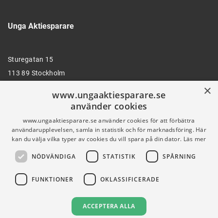
Unga Aktiesparare
Sturegatan 15
113 89 Stockholm
×
www.ungaaktiesparare.se
använder cookies
08 30 00 35
www.ungaaktiesparare.se använder cookies för att förbättra
användarupplevelsen, samla in statistik och för marknadsföring. Här
kan du välja vilka typer av cookies du vill spara på din dator.
Läs mer
info@ungaaktiesparare.se
NÖDVÄNDIGA
STATISTIK
SPÅRNING
Följ oss gärna på sociala medier
FUNKTIONER
OKLASSIFICERADE
ACCEPTERA ALLA