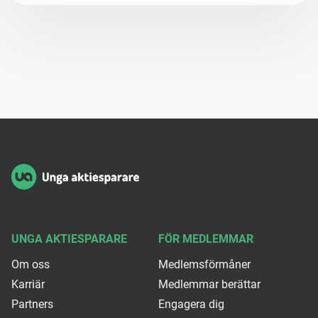
Sidfot
UNGA AKTIESPARARE
FÖR MEDLEMMAR
Om oss
Medlemsförmåner
Karriär
Medlemmar berättar
Partners
Engagera dig