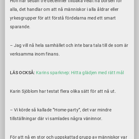
Hon har sedan tre decennier tillbaka velat nå börsen för
alla, det handlar om att nå människor i alla åldrar eller
yrkesgrupper för att förstå fördelarna med ett smart
sparande.
– Jag vill nå hela samhället och inte bara tala till de som är
verksamma inom finans.
LÄS OCKSÅ:
Karins sparknep: Hitta glädjen med rätt mål
Karin Sjöblom har testat flera olika sätt för att nå ut.
– Vi körde så kallade ”Home-party”, det var mindre
tillställningar där vi samlades några väninnor.
För att nå en stor och uppskattad grupp av människor var