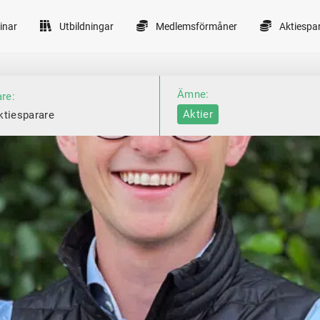
inar
Utbildningar
Medlemsförmåner
Aktiespa
Ämne:
are:
Aktier
ktiesparare