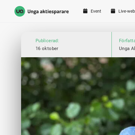
Event
Live-web
Unga Aktiesparare
Hoppa till innehåll
Publicerad:
Författ
16 oktober
Unga A