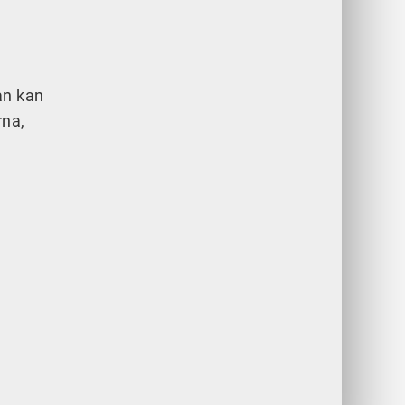
an kan
rna,