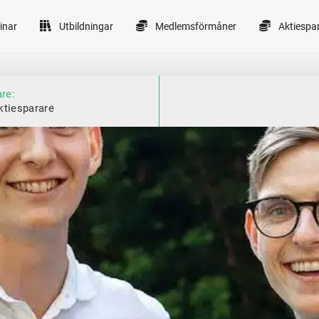
inar
Utbildningar
Medlemsförmåner
Aktiespa
are:
ktiesparare