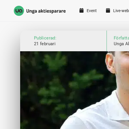
Event
Live-web
Unga Aktiesparare
Hoppa till innehåll
Publicerad:
Författ
21 februari
Unga A