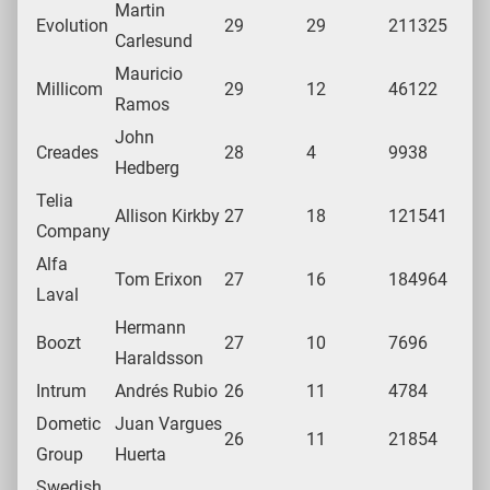
Martin
Evolution
29
29
211325
Carlesund
Mauricio
Millicom
29
12
46122
Ramos
John
Creades
28
4
9938
Hedberg
Telia
Allison Kirkby
27
18
121541
Company
Alfa
Tom Erixon
27
16
184964
Laval
Hermann
Boozt
27
10
7696
Haraldsson
Intrum
Andrés Rubio
26
11
4784
Dometic
Juan Vargues
26
11
21854
Group
Huerta
Swedish