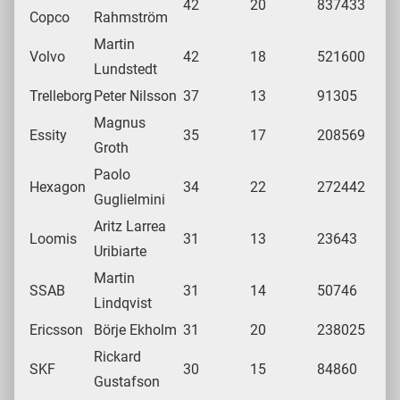
42
20
837433
Copco
Rahmström
Martin
Volvo
42
18
521600
Lundstedt
Trelleborg
Peter Nilsson
37
13
91305
Magnus
Essity
35
17
208569
Groth
Paolo
Hexagon
34
22
272442
Guglielmini
Aritz Larrea
Loomis
31
13
23643
Uribiarte
Martin
SSAB
31
14
50746
Lindqvist
Ericsson
Börje Ekholm
31
20
238025
Rickard
SKF
30
15
84860
Gustafson