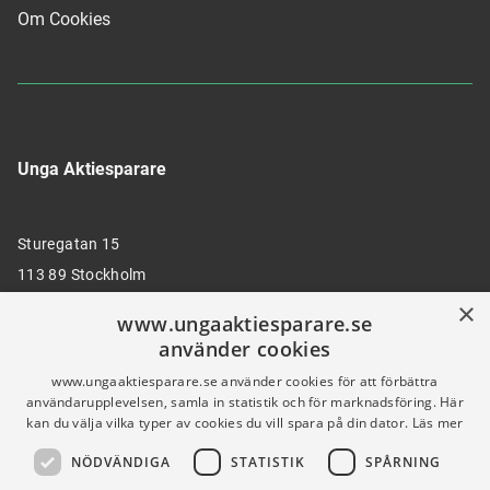
Om Cookies
Unga Aktiesparare
Sturegatan 15
113 89 Stockholm
×
www.ungaaktiesparare.se
använder cookies
08 30 00 35
www.ungaaktiesparare.se använder cookies för att förbättra
användarupplevelsen, samla in statistik och för marknadsföring. Här
kan du välja vilka typer av cookies du vill spara på din dator.
Läs mer
info@ungaaktiesparare.se
NÖDVÄNDIGA
STATISTIK
SPÅRNING