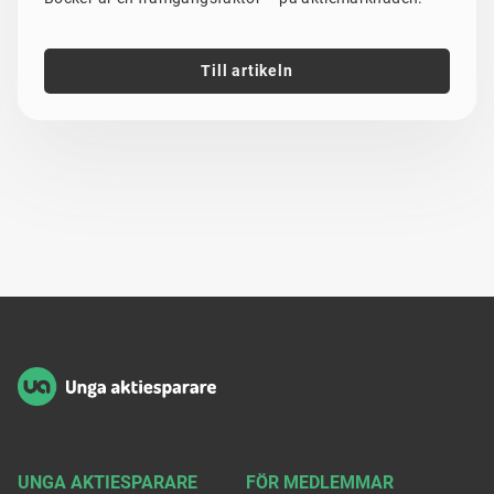
Till artikeln
Sidfot
UNGA AKTIESPARARE
FÖR MEDLEMMAR