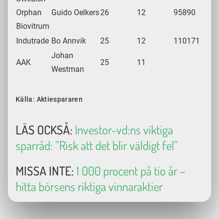
Orphan
Guido Oelkers
26
12
95890
Biovitrum
Indutrade
Bo Annvik
25
12
110171
Johan
AAK
25
11
Westman
Källa: Aktiespararen
LÄS OCKSÅ:
Investor-vd:ns viktiga
sparråd: ”Risk att det blir väldigt fel”
MISSA INTE:
1 000 procent på tio år –
hitta börsens riktiga vinnaraktier