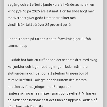
avgång och ett efterföljande kursfall värderas nu aktien
kring p/e 40 på 2025 års estimat. Fortfarande högt men
motiverbart givet goda framtidsutsikter och
vinsttillväxttakt på över 25 procent per år.
Johan Thorén på Strand Kapitalförvaltning ger
Bufab
tummen upp.
– Bufab har haft en tuff period det senaste året med svag
konjunktur och lagerneddragningar i leden närmare
slutkunderna och det gör att återhämtningen bör bli
relativt kraftfull. Bolaget har dessutom den största
andelen av försäljningen mot Europa där
räntesänkningarna rimligen snart bör ge effekt. Vi har en
del aktier och bedömer att det finns en uppsida i aktien på
både kort och lång sikt.