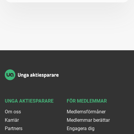
Sidfot
UNGA AKTIESPARARE
FÖR MEDLEMMAR
Om oss
Medlemsförmåner
Karriär
Medlemmar berättar
Partners
Engagera dig