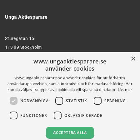
Unga Aktiesparare
Sturegatan 15
113 89 Stockholm
×
www.ungaaktiesparare.se
använder cookies
08 30 00 35
www.ungaaktiesparare.se använder cookies för att förbättra
användarupplevelsen, samla in statistik och för marknadsföring. Här
kan du välja vilka typer av cookies du vill spara på din dator.
Läs mer
info@ungaaktiesparare.se
NÖDVÄNDIGA
STATISTIK
SPÅRNING
Följ oss gärna på sociala medier
FUNKTIONER
OKLASSIFICERADE
ACCEPTERA ALLA