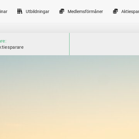
inar
Utbildningar
Medlemsförmåner
Aktiespa
are:
ktiesparare