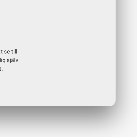
 se till
ig själv
t.