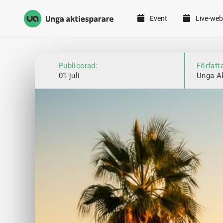
Event
Live-web
Unga Aktiesparare
Hoppa till innehåll
Publicerad:
Författ
01 juli
Unga A