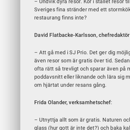
– Undvik dyra resor. Kör i stället resor ti
Sveriges fina stränder med ett stormkö
restaurang finns inte?
David Flatbacke-Karlsson, chefredaktör 
– Att gå med i SJ Prio. Det ger dig möjl
även resor som är gratis över tid. Sedan
ofta rätt så trevligt och sparar även på 
poddavsnitt eller liknande och lära sig
om hjärtat under resans gång.
Frida Olander, verksamhetschef
:
– Utnyttja allt som är gratis. Naturen
glass (hur gott är inte det?) och baka kall