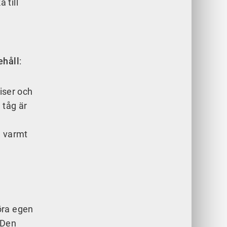
 till
ehåll
:
iser och
 tåg är
n varmt
öra egen
. Den