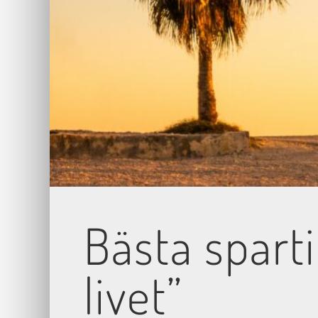
Bästa spart
livet”