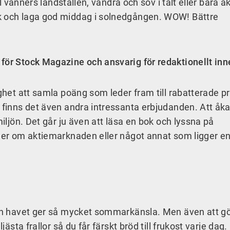
ll vänners landställen, vandra och sov i tält eller bara åka
k och laga god middag i solnedgången. WOW! Bättre
för Stock Magazine och ansvarig för redaktionellt inn
ighet att samla poäng som leder fram till rabatterade pr
 finns det även andra intressanta erbjudanden. Att åka
miljön. Det går ju även att läsa en bok och lyssna på
 mer om aktiemarknaden eller något annat som ligger e
 och havet ger så mycket sommarkänsla. Men även att g
jästa frallor så du får färskt bröd till frukost varje dag