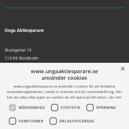
Unga Aktiesparare
Sturegatan 15
113 89 Stockholm
×
www.ungaaktiesparare.se
använder cookies
08 30 00 35
www.ungaaktiesparare.se använder cookies för att förbättra
användarupplevelsen, samla in statistik och för marknadsföring. Här
kan du välja vilka typer av cookies du vill spara på din dator.
Läs mer
info@ungaaktiesparare.se
NÖDVÄNDIGA
STATISTIK
SPÅRNING
Följ oss gärna på sociala medier
FUNKTIONER
OKLASSIFICERADE