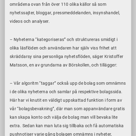
områdena ovan från över 110 olika källor så som
nyhetssajter, bloggar, pressmeddelanden, insynshandel,
videos och analyser.
– Nyheterna “kategoriseras” och struktureras smidigt i
olika läsflöden och användaren har själv viss frihet att
skräddarsy sina personliga nyhetsflöden, säger Kristoffer
Matsson, en av grundarna av Börskollen, och tillägger:
– Vår algoritm “taggar” också upp de bolag som omnämns
i de olika nyheterna och samlar på respektive bolagssida.
Här har vi knutit en väldigt uppskattad funktion i form av
vår “bolagsbevakning”, där man som appanvändare gratis
kan skapa konto och välja de bolag man vill bevaka lite
extra. Sedan kan man luta sig tillbaka och få automatiska
pushnotiser varje gång bolagen omnämns i nyheter,