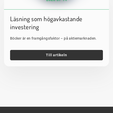
Läsning som högavkastande
investering
Böcker är en framgångsfaktor – på aktiemarknaden.
Till artikeln
Sidfot