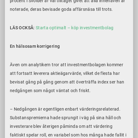
procent i Svolder är väl tilltaget givet att alla innehaven är
noterade, deras bevisade goda affärsnäsa till trots.
LÄS OCKSÅ:
Starta optimalt – köp investmentbolag
En hälsosam korrigering
Även om analytikern tror att investmentbolagen kommer
att fortsatt leverera aktieägarvärde, vilket de flesta har
bevisat gång på gång genom att överträffa index ser han
nedgången som något väntat och friskt.
– Nedgången är egentligen enbart värderingsrelaterad.
Substanspremierna hade sprungit i väg på sina håll och
investerare blev återigen påminda om att värdering
faktiskt spelar roll, en variabel som hos många hade fallit i